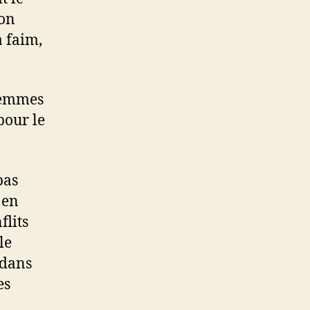
ion
a faim,
 femmes
pour le
pas
 en
flits
le
 dans
es