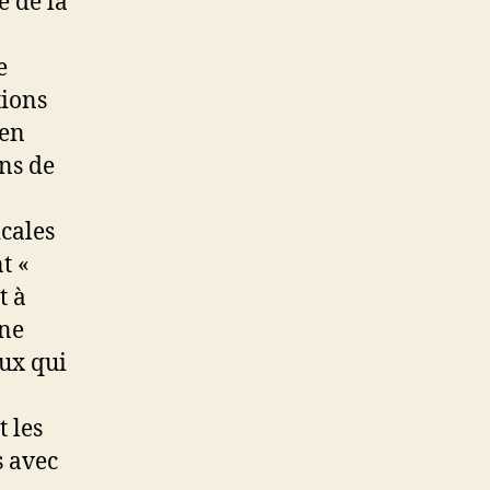
e de la
e
tions
 en
ons de
icales
t «
t à
une
eux qui
t les
s avec