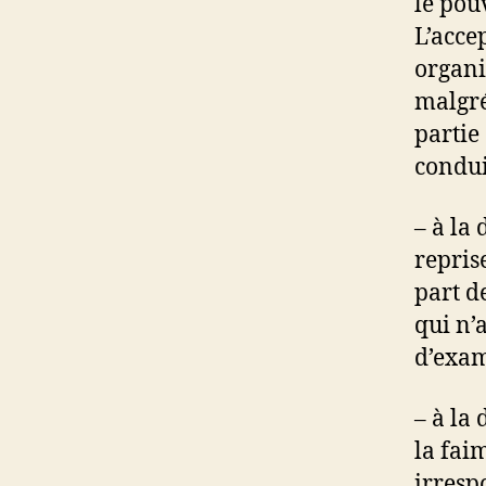
le pou
L’acce
organi
malgré
partie
condui
– à la
repris
part d
qui n’
d’exam
– à la 
la fai
irrespo