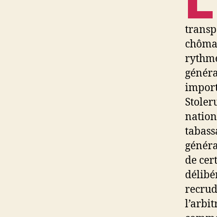
transp
chômag
rythme
généra
import
Stoler
nationa
tabass
généra
de cer
délibé
recrud
l’arbit