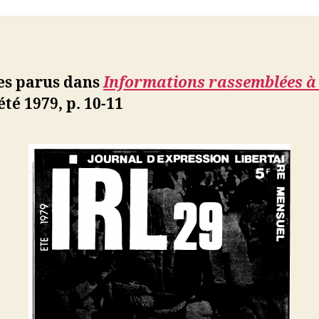
ji
b
les parus dans
Informations rassemblées à
 été 1979, p. 10-11