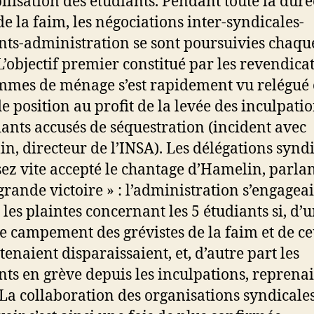
lisation des étudiants. Pendant toute la duré
de la faim, les négociations inter-syndicales-
nts-administration se sont poursuivies chaqu
 L’objectif premier constitué par les revendica
mmes de ménage s’est rapidement vu relégué
e position au profit de la levée des inculpati
iants accusés de séquestration (incident avec
n, directeur de l’INSA). Les délégations synd
sez vite accepté le chantage d’Hamelin, parlan
grande victoire » : l’administration s’engageai
 les plaintes concernant les 5 étudiants si, d’
 le campement des grévistes de la faim et de c
tenaient disparaissaient, et, d’autre part les
nts en grève depuis les inculpations, reprenai
 La collaboration des organisations syndicale