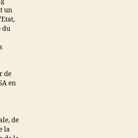
ng
st un
Etat,
e du
s
r de
SA en
ale, de
e la