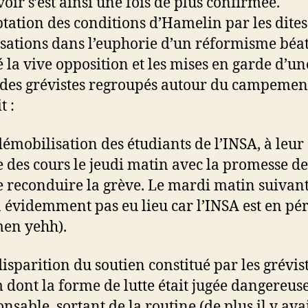
voir s’est ainsi une fois de plus confirmée.
ptation des conditions d’Hamelin par les dites
sations dans l’euphorie d’un réformisme béat
 la vive opposition et les mises en garde d’un
 des grévistes regroupés autour du campement
t :
 démobilisation des étudiants de l’INSA, à leur
e des cours le jeudi matin avec la promesse de
e reconduire la grève. Le mardi matin suivant
a évidemment pas eu lieu car l’INSA est en pé
en yehh).
disparition du soutien constitué par les grévis
m dont la forme de lutte était jugée dangereuse
nsable, sortant de la routine (de plus il y avai