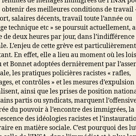
femmes de ménages immigrées de l’INSA po
obtenir des meilleures conditions de travail 
ort, salaires décents, travail toute l’année ou
e technique etc » se poursuit actuellement, 
 de deux heures par jour, dans l’indifférence
le. L’enjeu de cette grève est particulièrement
ant. En effet, elle a lieu au moment où les loi
u et Bonnet adoptées dernièrement par l’ass
le, les pratiques policières racistes « rafles,
ages, et contrôles » et les mesures d’expulsion
lisent, ainsi que les prises de position nationa
tains partis ou syndicats, marquent l’offensiv
rée du pouvoir à l’encontre des immigrées, la
escence des idéologies racistes et l’instaurati
raire en matière sociale. C’est pourquoi des lu