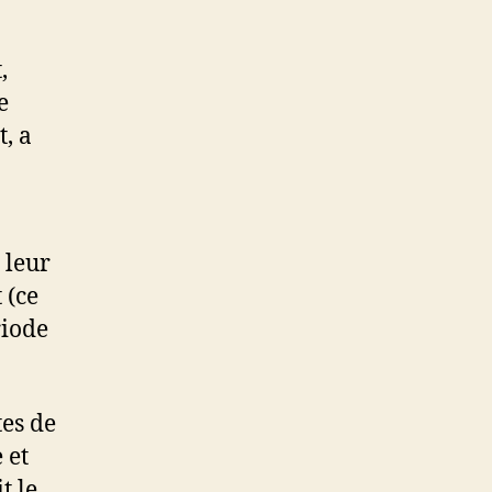
,
e
, a
 leur
 (ce
riode
tes de
 et
t le