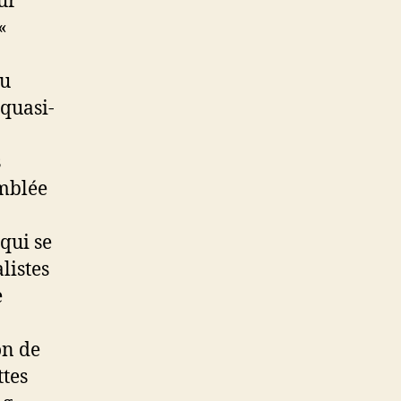
ur
«
au
 quasi-
s
emblée
 qui se
listes
e
on de
ttes