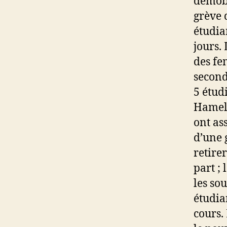
démobi
grève 
étudia
jours.
des fe
second
5 étud
Hameli
ont as
d’une 
retirer
part ;
les sou
étudia
cours.