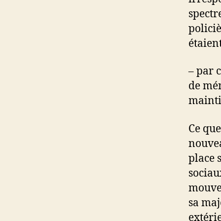
spectr
policiè
étaien
– par 
de mén
mainti
Ce que
nouvea
place 
sociau
mouvem
sa majo
extéri