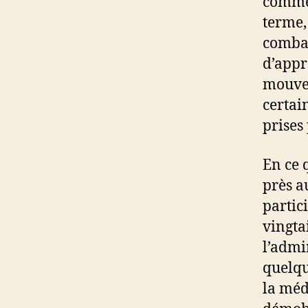
comme 
terme, 
combat
d’appr
mouvem
certai
prises
En ce 
près a
partic
vingta
l’admi
quelqu
la méd