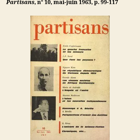
Partisans
, n° 10, mai-juin 1963, p. 99-117
nouvelles
indépenda