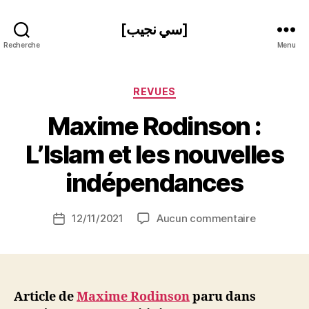
[سي نجيب]
Recherche
Menu
Catégories
REVUES
Maxime Rodinson :
P
L’Islam et les nouvelles
a
r
indépendances
S
i
Auteur
sur
12/11/2021
Aucun commentaire
N
Date
de
Maxime
e
de
l’article
Rodinson
d
l’article
:
ji
L’Islam
b
et
Article de
Maxime Rodinson
paru dans
les