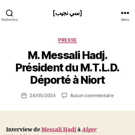
[سي نجيب]
Recherche
Menu
Catégories
PRESSE
M. Messali Hadj.
P
Président du M.T.L.D.
a
r
Déporté à Niort
S
i
Auteur
sur
24/05/2024
Aucun commentaire
N
Date
de
M.
e
de
l’article
Messali
d
l’article
Hadj.
ji
Président
b
du
Interview de
Messali Hadj
à
Alger
M.T.L.D.