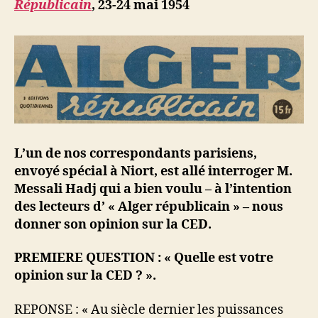
Républicain
, 23-24 mai 1954
Déporté
à
Niort
L’un de nos correspondants parisiens,
envoyé spécial à Niort, est allé interroger M.
Messali Hadj qui a bien voulu – à l’intention
des lecteurs d’ « Alger républicain » – nous
donner son opinion sur la CED.
PREMIERE QUESTION : « Quelle est votre
opinion sur la CED ? ».
REPONSE : « Au siècle dernier les puissances