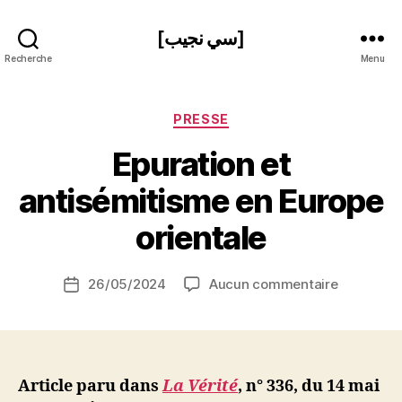
[سي نجيب]
Recherche
Menu
Catégories
PRESSE
Epuration et
P
antisémitisme en Europe
a
r
orientale
S
i
Auteur
sur
26/05/2024
Aucun commentaire
N
Date
de
Epuration
e
de
l’article
et
d
l’article
antisémit
ji
en
b
Europe
Article paru dans
La Vérité
, n° 336, du 14 mai
orientale