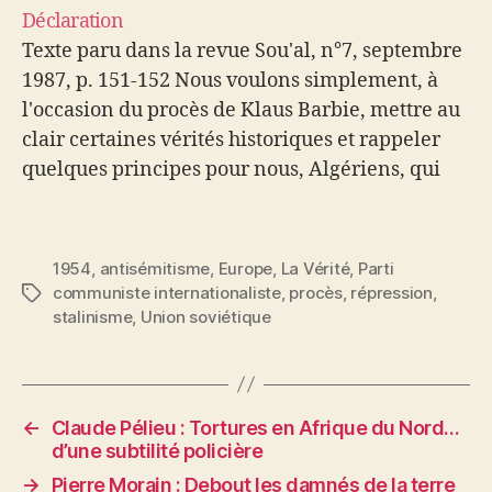
Déclaration
Texte paru dans la revue Sou'al, n°7, septembre
1987, p. 151-152 Nous voulons simplement, à
l'occasion du procès de Klaus Barbie, mettre au
clair certaines vérités historiques et rappeler
quelques principes pour nous, Algériens, qui
avons lutté pour l'indépendance de notre pays.
Me Jacques Vergès cherche, aujourd'hui, à
associer des…
1954
,
antisémitisme
,
Europe
,
La Vérité
,
Parti
communiste internationaliste
,
procès
,
répression
,
Étiquettes
stalinisme
,
Union soviétique
←
Claude Pélieu : Tortures en Afrique du Nord…
d’une subtilité policière
→
Pierre Morain : Debout les damnés de la terre