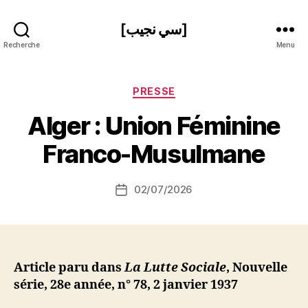
[سي نجيب]
Recherche
Menu
Catégories
PRESSE
P
Alger : Union Féminine
a
r
Franco-Musulmane
S
i
Auteur
02/07/2026
N
Date
de
e
de
l’article
d
l’article
ji
b
Article paru dans
La Lutte Sociale
, Nouvelle
série, 28e année, n° 78, 2 janvier 1937