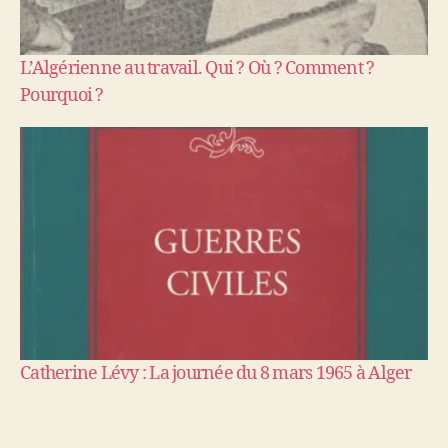
L’Algérienne au travail. Qui ? Où ? Comment ?
Pourquoi ?
Catherine Lévy : La journée du 8 mars 1965 à Alger