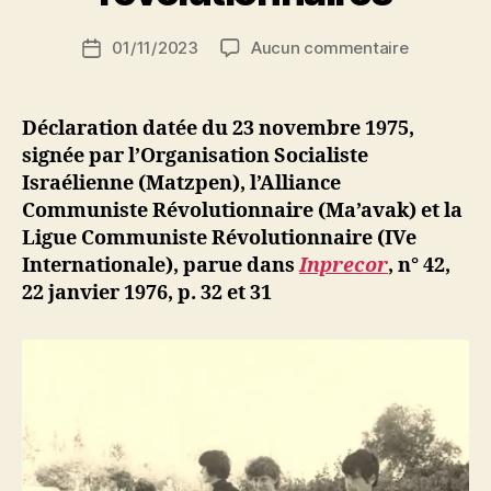
i
Auteur
sur
01/11/2023
Aucun commentaire
N
Date
de
Israël
e
de
l’article
:
d
l’article
déclaratio
ji
Déclaration datée du 23 novembre 1975,
commune
b
signée par l’Organisation Socialiste
de
Israélienne (Matzpen), l’Alliance
trois
Communiste Révolutionnaire (Ma’avak) et la
organisati
Ligue Communiste Révolutionnaire (IVe
révolution
Internationale), parue dans
Inprecor
, n° 42,
22 janvier 1976, p. 32 et 31