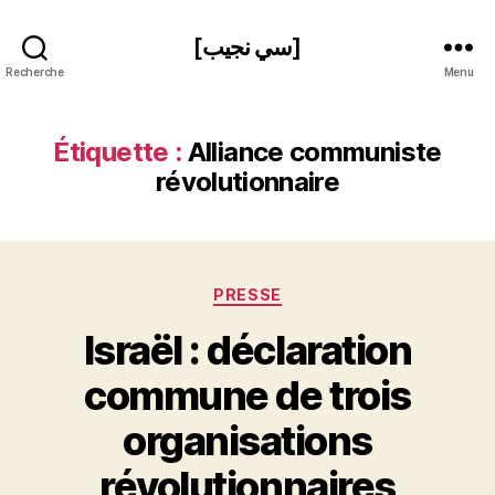
[سي نجيب]
Recherche
Menu
Étiquette :
Alliance communiste
révolutionnaire
Catégories
PRESSE
Israël : déclaration
commune de trois
P
organisations
a
r
révolutionnaires
S