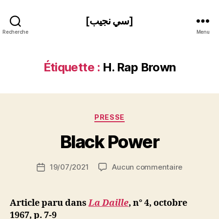
[سي نجيب]
Recherche
Menu
Étiquette :
H. Rap Brown
P
Catégories
PRESSE
a
r
Black Power
S
i
Auteur
sur
19/07/2021
Aucun commentaire
N
Date
de
Black
e
de
l’article
Power
d
l’article
ji
Article paru dans
La Daille
, n° 4, octobre
b
1967, p. 7-9