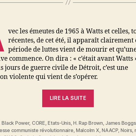
A
vec les émeutes de 1965 à Watts et celles, t
récentes, de cet été, il apparaît clairement
période de luttes vient de mourir et qu’une
ive commence. On dira : « c’était avant Watts 
is jours de guerre civile de Détroit, c’est une
on violente qui vient de s’opérer.
« Black
LIRE LA SUITE
Power »
,
Black Power
,
CORE
,
Etats-Unis
,
H. Rap Brown
,
James Boggs
esse communiste révolutionnaire
,
Malcolm X
,
NAACP
,
Noirs
,
es