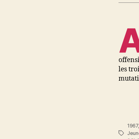
offens
les tro
mutati
1967
Jeun
Étiquett