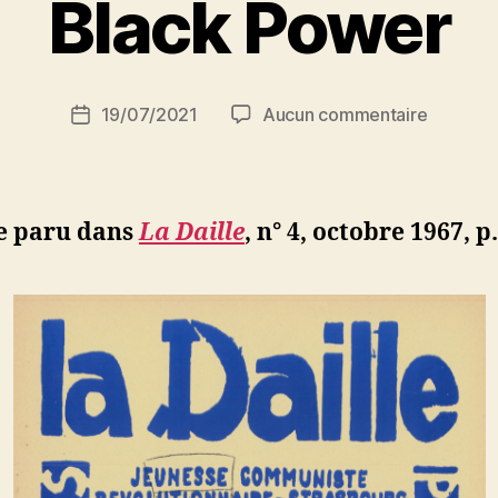
Black Power
a
r
S
i
Auteur
sur
19/07/2021
Aucun commentaire
N
Date
de
Black
e
de
l’article
Power
d
l’article
ji
b
le paru dans
La Daille
, n° 4, octobre 1967, p.