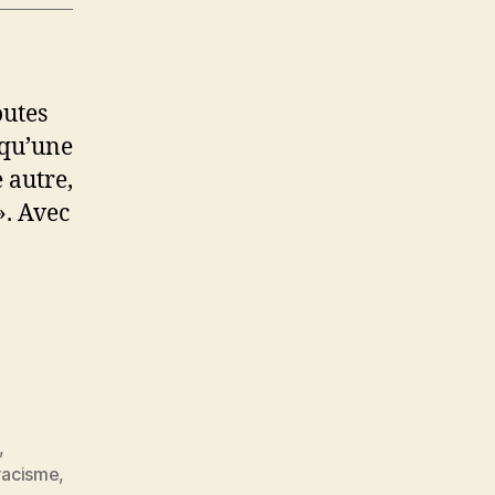
outes
 qu’une
 autre,
». Avec
,
racisme
,