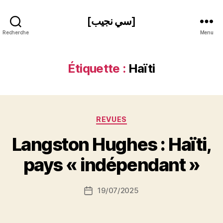
[سي نجيب]
Recherche
Menu
Étiquette :
Haïti
Catégories
REVUES
P
Langston Hughes : Haïti,
a
r
pays « indépendant »
S
i
Auteur
19/07/2025
N
Date
de
e
de
l’article
d
l’article