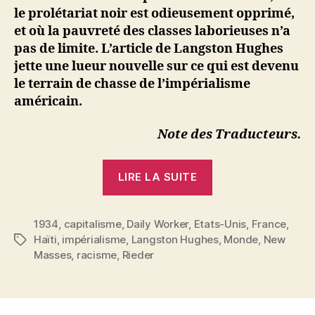
le prolétariat noir est odieusement opprimé,
et où la pauvreté des classes laborieuses n’a
pas de limite. L’article de Langston Hughes
jette une lueur nouvelle sur ce qui est devenu
le terrain de chasse de l’impérialisme
américain.
Note des Traducteurs.
« Langston
LIRE LA SUITE
Hughes
:
1934
,
capitalisme
,
Daily Worker
,
Etats-Unis
Haïti,
,
France
,
Haïti
,
impérialisme
,
Langston Hughes
,
Monde
,
New
Étiquettes
pays
Masses
,
racisme
,
Rieder
« indépendant » 