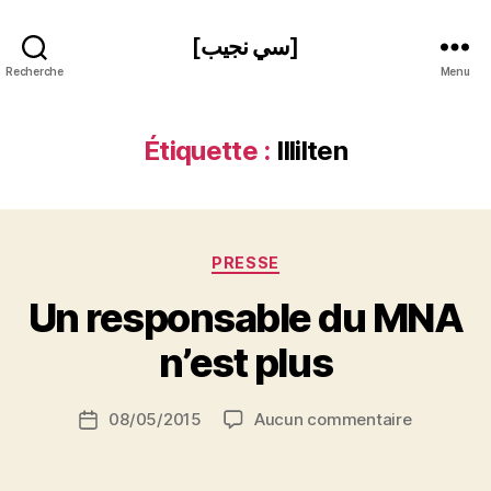
[سي نجيب]
Recherche
Menu
Étiquette :
Illilten
P
a
r
Catégories
PRESSE
N
e
Un responsable du MNA
d
ji
n’est plus
b
S
Auteur
sur
08/05/2015
Aucun commentaire
i
Date
de
Un
d
de
l’article
responsab
i
l’article
du