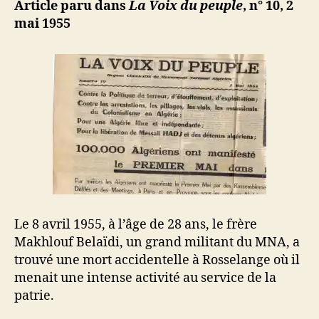
M
Article paru dans
La Voix du peuple
, n° 10, 2
MNA
o
mai 1955
n’est
u
plus
s
s
a
Le 8 avril 1955, à l’âge de 28 ans, le frère
Makhlouf Belaïdi, un grand militant du MNA, a
trouvé une mort accidentelle à Rosselange où il
menait une intense activité au service de la
patrie.