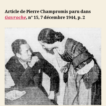
l’article
Champrom
d
l’article
:
ji
Article de Pierre Champromis paru dans
De
b
Gavroche
, n° 15, 7 décembre 1944, p. 2
la
révolte
à
la
fraternité,
Albert
Camus