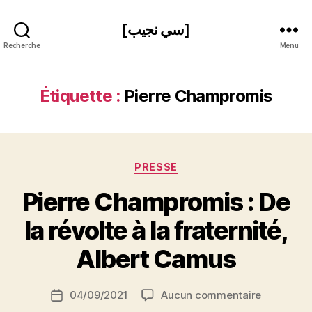
[سي نجيب]
Recherche
Menu
Étiquette :
Pierre Champromis
Catégories
PRESSE
Pierre Champromis : De
P
la révolte à la fraternité,
a
r
Albert Camus
S
i
Auteur
sur
04/09/2021
Aucun commentaire
N
Date
de
Pierre
e
de