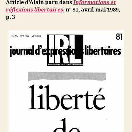
ji
Article d’Alain paru dans
Informations et
liberté
b
réflexions libertaires
,
n° 81, avril-mai 1989,
de
p. 3
sacrilège