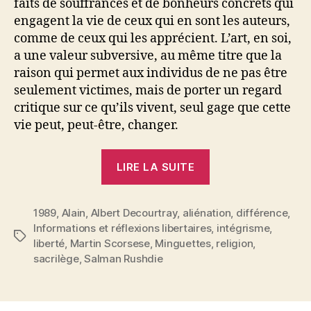
faits de souffrances et de bonheurs concrets qui
engagent la vie de ceux qui en sont les auteurs,
comme de ceux qui les apprécient. L’art, en soi,
a une valeur subversive, au même titre que la
raison qui permet aux individus de ne pas être
seulement victimes, mais de porter un regard
critique sur ce qu’ils vivent, seul gage que cette
vie peut, peut-être, changer.
« Alain
LIRE LA SUITE
:
La
1989
,
Alain
,
Albert Decourtray
,
aliénation
liberté
,
différence
,
Informations et réflexions libertaires
,
intégrisme
,
de
Étiquettes
liberté
,
Martin Scorsese
,
Minguettes
,
religion
,
sacrilège »
sacrilège
,
Salman Rushdie