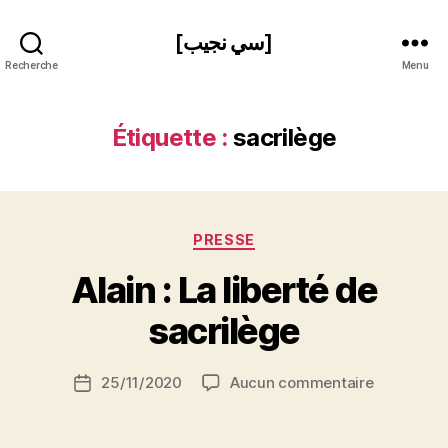
[سي نجيب]
Recherche
Menu
Étiquette :
sacrilège
Catégories
PRESSE
P
Alain : La liberté de
a
r
sacrilège
S
i
Auteur
sur
25/11/2020
Aucun commentaire
N
Date
de
Alain
e
de
l’article
:
d
l’article
La