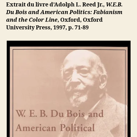
Reed
ji
Extrait du livre d’Adolph L. Reed Jr.,
W.E.B.
Jr.
b
Du Bois and American Politics: Fabianism
:
and the Color Line
, Oxford, Oxford
W.E.B.
University Press, 1997, p. 71-89
Du
Bois
and
American
Politics