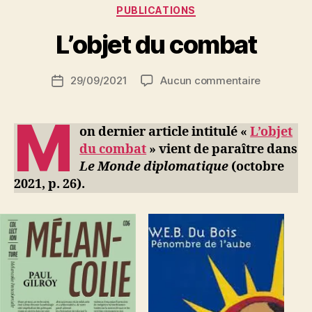
P
Catégories
PUBLICATIONS
a
r
L’objet du combat
S
i
Auteur
sur
29/09/2021
Aucun commentaire
N
Date
de
L’objet
e
de
l’article
du
d
l’article
M
combat
ji
on dernier article intitulé «
L’objet
b
du combat
» vient de paraître dans
Le Monde diplomatique
(octobre
2021, p. 26).