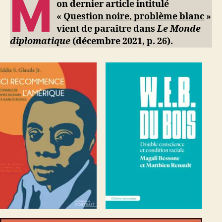
M
ji
on dernier article intitulé
blanc
b
«
Question noire, problème blanc
»
vient de paraître dans
Le Monde
diplomatique
(décembre 2021, p. 26).