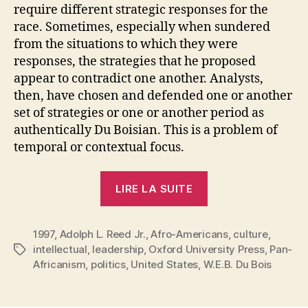
require different strategic responses for the
race. Sometimes, especially when sundered
from the situations to which they were
responses, the strategies that he proposed
appear to contradict one another. Analysts,
then, have chosen and defended one or another
set of strategies or one or another period as
authentically Du Boisian. This is a problem of
temporal or contextual focus.
« Adolph
LIRE LA SUITE
L.
Reed
1997
,
Adolph L. Reed Jr.
,
Afro-Americans
Jr.
,
culture
,
intellectual
,
leadership
,
Oxford University Press
,
Pan-
Étiquettes
:
Africanism
,
politics
,
United States
,
W.E.B. Du Bois
W.E.B.
Du