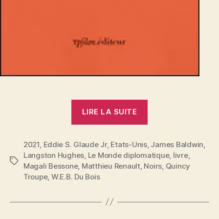
« Question
LIRE LA SUITE
noire,
problème
2021
,
Eddie S. Glaude Jr
,
Etats-Unis
blanc »
,
James Baldwin
,
Langston Hughes
,
Le Monde diplomatique
,
livre
,
Étiquettes
Magali Bessone
,
Matthieu Renault
,
Noirs
,
Quincy
Troupe
,
W.E.B. Du Bois