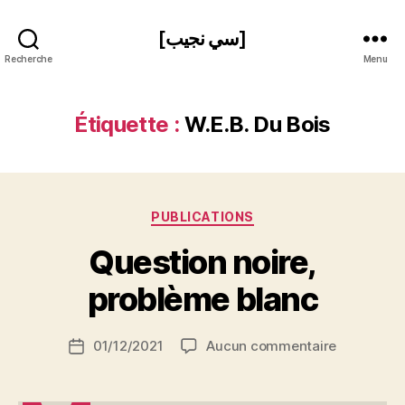
[سي نجيب]
Recherche
Menu
Étiquette :
W.E.B. Du Bois
Catégories
PUBLICATIONS
P
Question noire,
a
r
problème blanc
S
i
Auteur
sur
01/12/2021
Aucun commentaire
N
Date
de
Question
e
de
l’article
noire,
d
l’article
problème