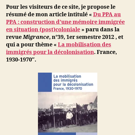
:
u
Pour les visiteurs de ce site, je propose le
constructi
s
résumé de mon article intitulé «
Du PPA au
d’une
s
PPA : construction d’une mémoire immigrée
mémoire
a
en situation (post)coloniale
» paru dans la
immigrée
revue
Migrance
, n°39, 1er semestre 2012 , et
en
qui a pour thème «
La mobilisation des
situation
immigrés pour la décolonisation
. France,
(post)colon
1930-1970″.