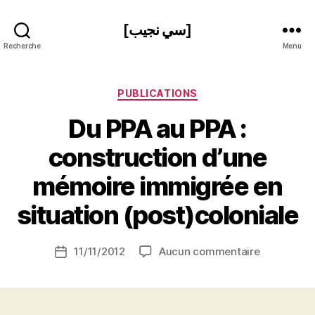
[سي نجيب]
Recherche
Menu
Catégories
PUBLICATIONS
P
Du PPA au PPA :
a
r
construction d’une
N
e
mémoire immigrée en
d
ji
situation (post)coloniale
b
S
Auteur
sur
11/11/2012
Aucun commentaire
i
Date
de
Du
d
de
l’article
PPA
i
l’article
au
M
PPA
o