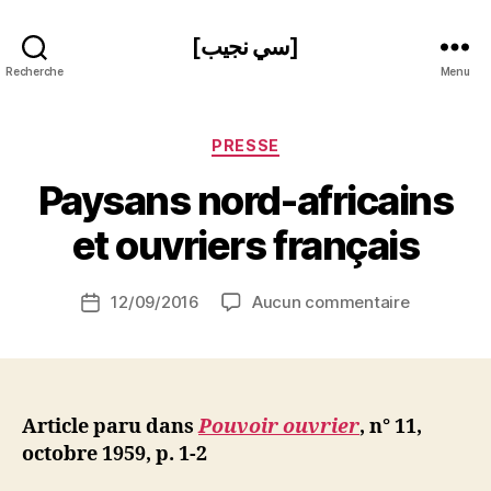
[سي نجيب]
Recherche
Menu
Catégories
PRESSE
P
Paysans nord-africains
a
r
et ouvriers français
S
i
Auteur
sur
12/09/2016
Aucun commentaire
N
Date
de
Paysans
e
de
l’article
nord-
d
l’article
africains
ji
et
b
ouvriers
Article paru dans
Pouvoir ouvrier
, n° 11,
français
octobre 1959, p. 1-2