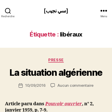
[سي نجيب]
Recherche
Menu
Étiquette :
libéraux
P
Catégories
PRESSE
a
r
La situation algérienne
S
i
Auteur
sur
10/09/2016
Aucun commentaire
N
Date
de
La
e
de
l’article
situation
d
l’article
algérienn
ji
Article paru dans
Pouvoir ouvrier
, n° 2,
b
janvier 1959, p. 7-9.