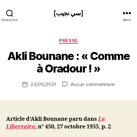
[سي نجيب]
Recherche
Menu
Catégories
PRESSE
P
Akli Bounane : « Comme
a
r
à Oradour ! »
S
i
Auteur
sur
23/05/2021
Aucun commentaire
N
Date
de
Akli
e
de
l’article
Bounane
d
l’article
:
ji
« Comme
b
à
Article d’Akli Bounane paru dans
Le
Oradour
Libertaire
, n° 450, 27 octobre 1955
,
p. 2
! »