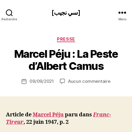
[سي نجيب]
Recherche
Menu
Catégories
PRESSE
P
Marcel Péju : La Peste
a
r
d’Albert Camus
S
i
Auteur
sur
09/09/2021
Aucun commentaire
N
Date
de
Marcel
e
de
l’article
Péju
d
l’article
:
ji
La
b
Peste
Article de
Marcel Péju
paru
dans
Franc-
d’Albert
Tireur
, 22 juin 1947, p. 2
Camus