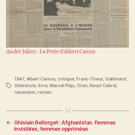
André Julien : La Peste d’Albert Camus
1947
,
Albert Camus
,
critique
,
Franc-Tireur
,
Gallimard
,
littérature
,
livre
,
Marcel Péju
,
Oran
,
Raoul Cabrol
,
Étiquettes
recension
,
roman
←
Ghislain Bellorget : Afghanistan. Femmes
invisibles, femmes opprimées