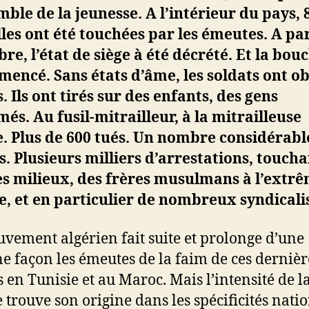
mble de la jeunesse. A l’intérieur du pays, 
lles ont été touchées par les émeutes. A pa
bre, l’état de siège à été décrété. Et la bou
encé. Sans états d’âme, les soldats ont o
. Ils ont tirés sur des enfants, des gens
és. Au fusil-mitrailleur, à la mitrailleuse
. Plus de 600 tués. Un nombre considérabl
s. Plusieurs milliers d’arrestations, touch
es milieux, des frères musulmans à l’extrê
, et en particulier de nombreux syndicalis
vement algérien fait suite et prolonge d’une
ne façon les émeutes de la faim de ces dernièr
 en Tunisie et au Maroc. Mais l’intensité de l
e trouve son origine dans les spécificités natio