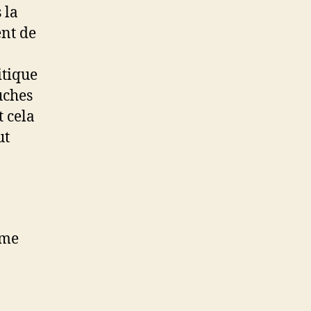
 la
ent de
itique
uches
 cela
ut
ême