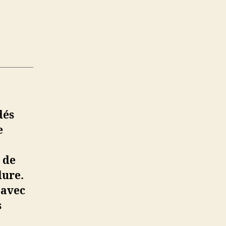
dés
e
 de
dure.
 avec
s