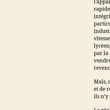
l’appar
rapide
intégr
partic
indust
vitess
lycéen
par la 
vendre
revend
Mais, m
et de 
ils n’