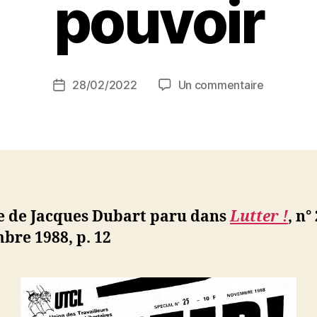
pouvoir
P
a
r
S
i
Auteur
sur
28/02/2022
Un commentaire
N
Date
de
Jacques
e
de
l’article
Dubart
d
l’article
:
ji
Algérie.
b
Les
assassins
sont
le de Jacques Dubart paru dans
Lutter !
, n°
au
bre 1988, p. 12
pouvoir