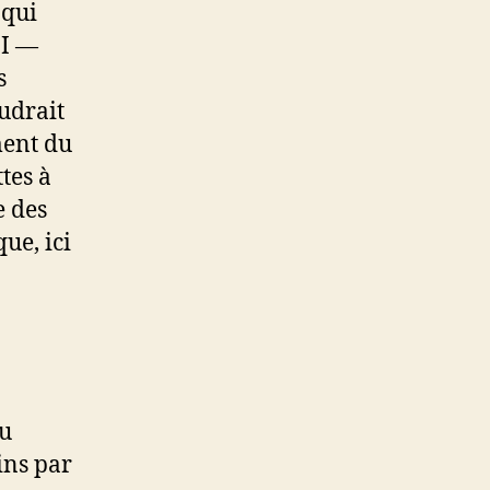
 qui
MI —
s
udrait
ment du
tes à
e des
ue, ici
du
ins par