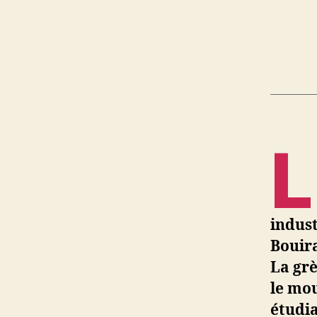
L
indust
Bouira
La grè
le mou
étudia