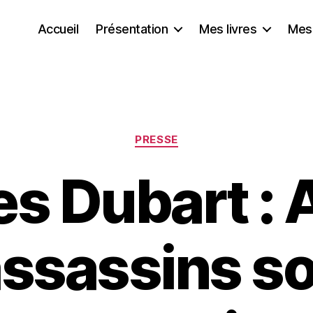
Accueil
Présentation
Mes livres
Mes
Catégories
PRESSE
s Dubart : A
assassins so