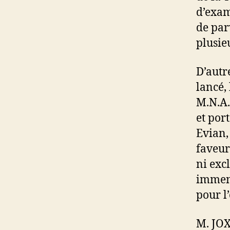
d’exam
de par
plusie
D’autr
lancé,
M.N.A.
et por
Evian,
faveur
ni exc
immens
pour l
M. JOX