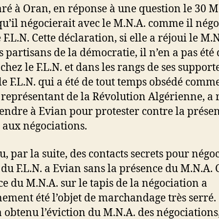
aré à Oran, en réponse à une question le 30 M
qu’il négocierait avec le M.N.A. comme il négo
 F.L.N. Cette déclaration, si elle a réjoui le M.N
s partisans de la démocratie, il n’en a pas été
hez le F.L.N. et dans les rangs de ses supporte
, le F.L.N. qui a été de tout temps obsédé comm
l représentant de la Révolution Algérienne, a 
rendre à Evian pour protester contre la prése
 aux négociations.
eu, par la suite, des contacts secrets pour négoc
 du F.L.N. a Evian sans la présence du M.N.A. 
ce du M.N.A. sur le tapis de la négociation a
nement été l’objet de marchandage très serré. 
a obtenu l’éviction du M.N.A. des négociations,