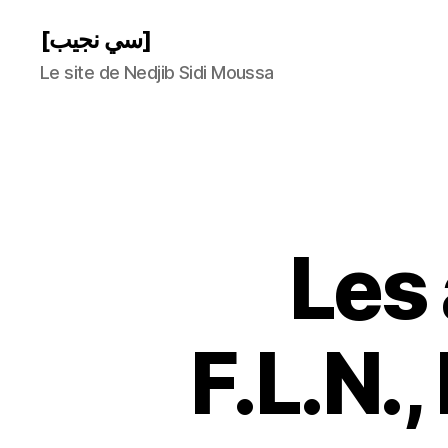
[سي نجيب]
Le site de Nedjib Sidi Moussa
Les
F.L.N.,