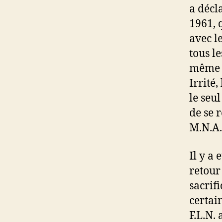
a décl
1961, 
avec le
tous le
même c
Irrité
le seu
de se 
M.N.A.
Il y a 
retour
sacrifi
certai
F.L.N. 