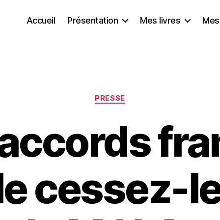
Accueil
Présentation
Mes livres
Mes
Catégories
PRESSE
 accords fra
 le cessez-l