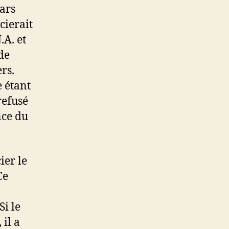
ars
cierait
.A. et
 de
rs.
e étant
refusé
nce du
ier le
Ce
Si le
 il a