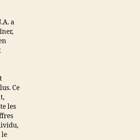
.A. a
îner,
ien
t
t
lus. Ce
t,
te les
ffres
ividu,
 le