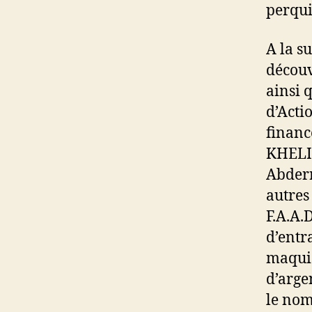
perqui
A la s
découv
ainsi 
d’Acti
financé
KHELI
Abder
autres
F.A.A.
d’entra
maquis
d’arge
le nom