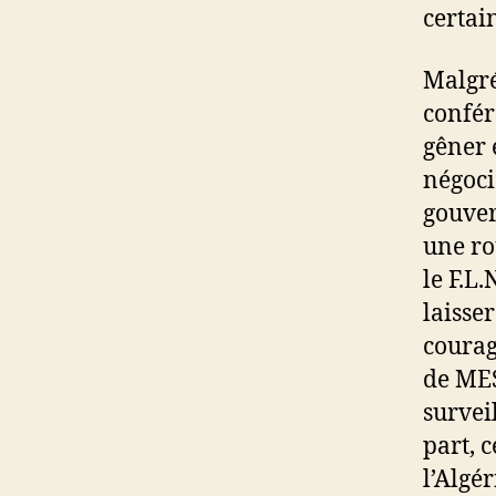
certai
Malgré 
confér
gêner 
négoci
gouver
une ro
le F.L.
laisse
courag
de MES
survei
part, 
l’Algé