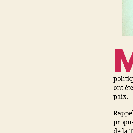
politiq
ont été
paix.
Rappel
propos
de la 