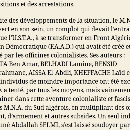
sitions et des arrestations.
uite des développements de la situation, le M.N
ert en son sein, un complot qui devait l’entra
que l’U.S.T.A., à se transformer en Front Algér
on Démocratique (F.A.A.D.) qui avait été créé e
 par les officines colonialistes. Ses auteurs :
FA Ben Amar, BELHADI Lamine, BENSID
rahmane, AISSA El-Abdli, KHEFFACHE Laïd e
 individus de moindre importance ont été exc
D. a tenté, par tous les moyens, mais vainemen
îner dans cette aventure colonialiste et fascis
 M.N.A. du Sud algérois, en multipliant des o
nt, d’armement et autres subsides. Un seul ind
mé Abdallah SELMI, s’est laissé soudoyer par