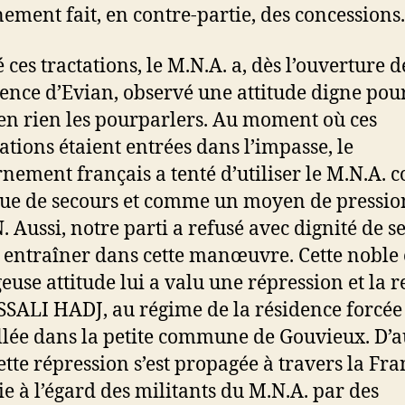
nement fait, en contre-partie, des concessions.
ces tractations, le M.N.A. a, dès l’ouverture d
ence d’Evian, observé une attitude digne pou
en rien les pourparlers. Au moment où ces
ations étaient entrées dans l’impasse, le
nement français a tenté d’utiliser le M.N.A.
ue de secours et comme un moyen de pressio
N. Aussi, notre parti a refusé avec dignité de s
r entraîner dans cette manœuvre. Cette noble 
euse attitude lui a valu une répression et la 
SALI HADJ, au régime de la résidence forcée 
llée dans la petite commune de Gouvieux. D’a
cette répression s’est propagée à travers la Fra
rie à l’égard des militants du M.N.A. par des