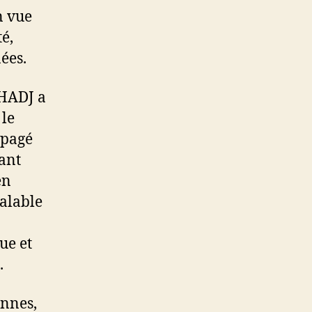
n vue
é,
ées.
 HADJ a
 le
opagé
vant
en
alable
ue et
.
ennes,