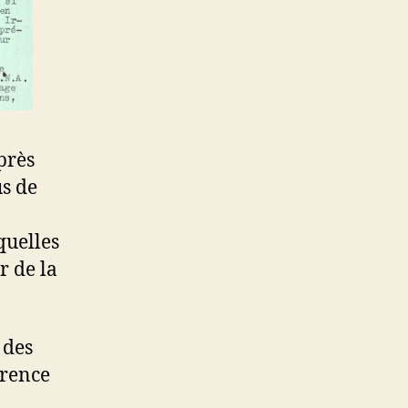
près
us de
 quelles
r de la
 des
érence