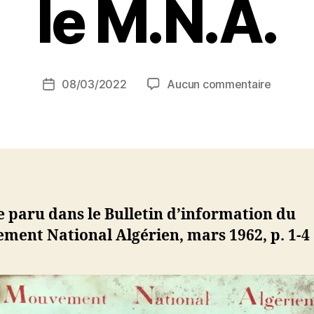
le M.N.A.
P
a
r
S
i
Auteur
sur
08/03/2022
Aucun commentaire
N
Date
de
Les
e
de
l’article
accords
d
l’article
franco-
ji
F.L.N.,
b
le
cessez-
le-
e paru dans le Bulletin d’information du
feu
ment National Algérien, mars 1962, p. 1-4
et
le
M.N.A.