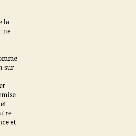
e la
r ne
 comme
n sur
e
et
remise
et
utre
nce et