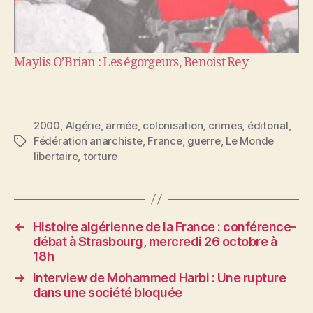
Maylis O’Brian : Les égorgeurs, Benoist Rey
2000
,
Algérie
,
armée
,
colonisation
,
crimes
,
éditorial
,
Fédération anarchiste
,
France
,
guerre
,
Le Monde
Étiquettes
libertaire
,
torture
←
Histoire algérienne de la France : conférence-
débat à Strasbourg, mercredi 26 octobre à
18h
→
Interview de Mohammed Harbi : Une rupture
dans une société bloquée