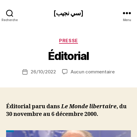
[سي نجيب]
Recherche
Menu
P
Catégories
PRESSE
a
r
Éditorial
S
i
Auteur
sur
26/10/2022
Aucun commentaire
N
Date
de
Éditorial
e
de
l’article
d
l’article
ji
b
Éditorial paru dans
Le Monde libertaire
, du
30 novembre au 6 décembre 2000.