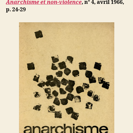
Anarchisme et non-violence
, n° 4, avril 1966,
décolonis
p. 24-29
dans
la
violence