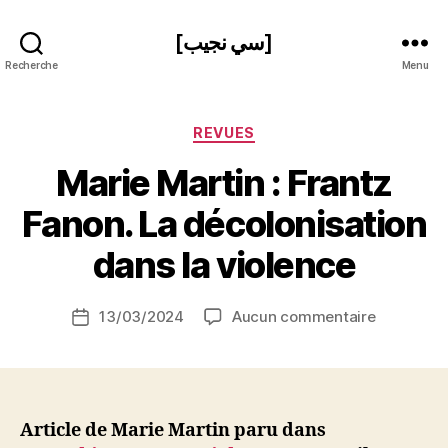
[سي نجيب]
Recherche
Menu
Catégories
REVUES
Marie Martin : Frantz
P
Fanon. La décolonisation
a
r
dans la violence
S
i
Auteur
sur
13/03/2024
Aucun commentaire
N
Date
de
Marie
e
de
l’article
Martin
d
l’article
:
ji
Frantz
b
Fanon.
Article de Marie Martin paru dans
La