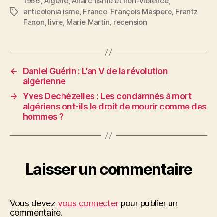
1966
,
Algérie
,
Anarchisme et non-violence
,
anticolonialisme
,
France
,
François Maspero
,
Frantz
Étiquettes
Fanon
,
livre
,
Marie Martin
,
recension
←
Daniel Guérin : L’an V de la révolution
algérienne
→
Yves Dechézelles : Les condamnés à mort
algériens ont-ils le droit de mourir comme des
hommes ?
Laisser un commentaire
Vous devez
vous connecter
pour publier un
commentaire.