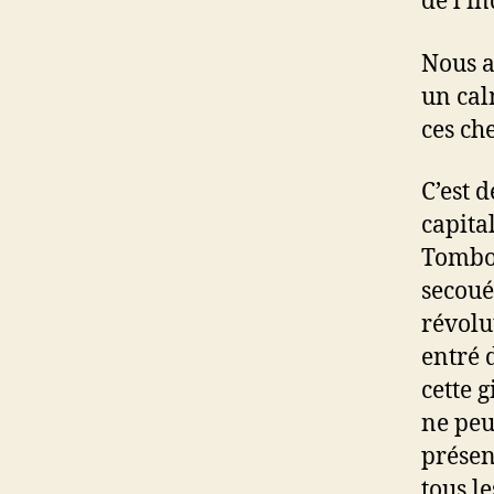
de l’i
Nous a
un cal
ces ch
C’est 
capita
Tombou
secoué
révolu
entré 
cette 
ne peu
présen
tous l