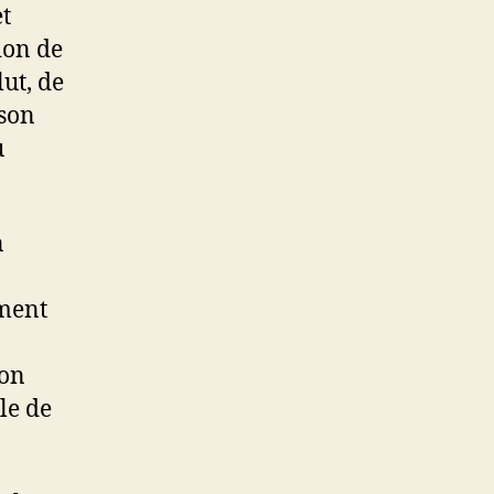
et
ion de
ut, de
ison
u
n
ement
ion
lle de