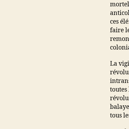
mortel
antico
ces él
faire 
remont
coloni
La vig
révolu
intran
toutes 
révolu
balayer
tous l