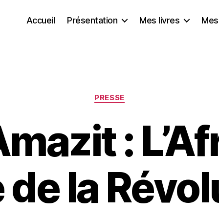
Accueil
Présentation
Mes livres
Mes
Catégories
PRESSE
Amazit : L’A
e de la Révol
P
a
r
S