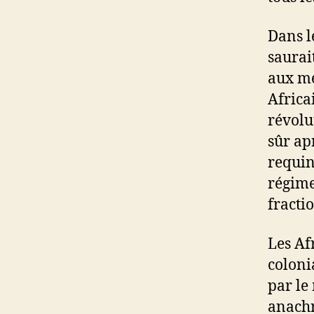
Dans l
saurai
aux mé
Africa
révolu
sûr ap
requin
régime
fracti
Les Af
coloni
par le
anachr