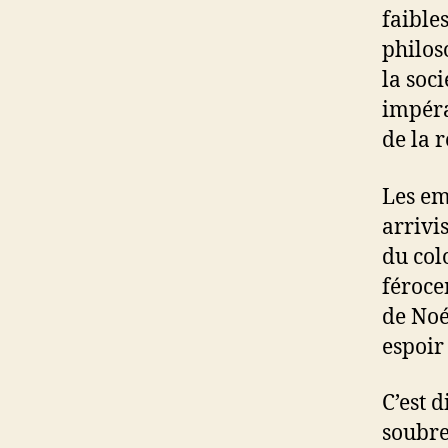
faibles
philos
la soc
impéra
de la 
Les em
arrivi
du col
féroce
de Noé
espoir
C’est d
soubre