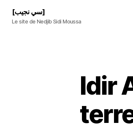
[سي نجيب]
Le site de Nedjib Sidi Moussa
Idir 
terr