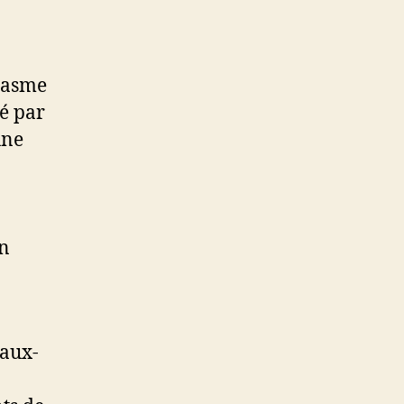
siasme
té par
une
on
iaux-