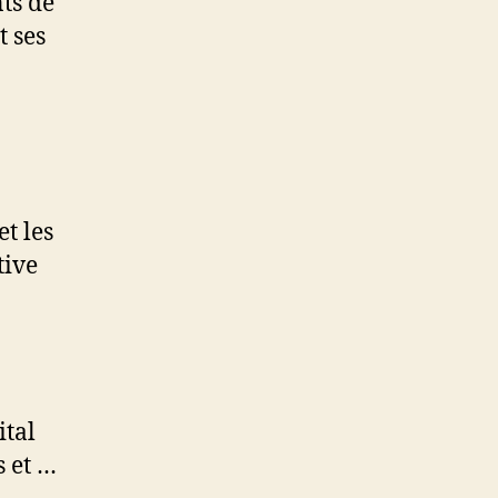
nts de
t ses
t les
tive
ital
s et …