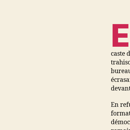
E
caste 
trahis
bureau
écrasa
devant
En ref
format
démocr