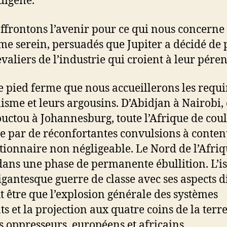
ndigène.
ffrontons l’avenir pour ce qui nous concerne
me serein, persuadés que Jupiter a décidé de
evaliers de l’industrie qui croient à leur péren
de pied ferme que nous accueillerons les requ
lisme et leurs argousins. D’Abidjan à Nairobi,
ctou à Johannesburg, toute l’Afrique de coul
e par de réconfortantes convulsions à conte
tionnaire non négligeable. Le Nord de l’Afriq
dans une phase de permanente ébullition. L’i
gigantesque guerre de classe avec ses aspects d
t être que l’explosion générale des systèmes
ts et la projection aux quatre coins de la terr
es oppresseurs, européens et africains.