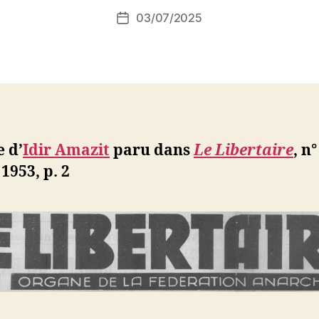
i
Auteur
03/07/2025
N
Date
de
e
de
l’article
d
l’article
ji
b
e d’
Idir Amazit
paru dans
Le Libertaire
,
n°
 1953, p. 2