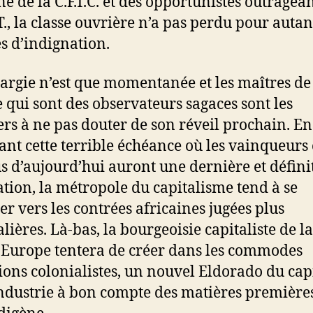
e de la C.F.T.C. et des opportunistes outragea
T., la classe ouvrière n’a pas perdu pour autan
és d’indignation.
hargie n’est que momentanée et les maîtres de
e qui sont des observateurs sagaces sont les
rs à ne pas douter de son réveil prochain. En
ant cette terrible échéance où les vainqueurs e
s d’aujourd’hui auront une dernière et défini
ation, la métropole du capitalisme tend à se
er vers les contrées africaines jugées plus
lières. Là-bas, la bourgeoisie capitaliste de la
e Europe tentera de créer dans les commodes
ions colonialistes, un nouvel Eldorado du cap
industrie à bon compte des matières première