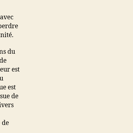
 avec
 perdre
nité.
ins du
 de
eur est
nu
ue est
ssue de
ivers
e de