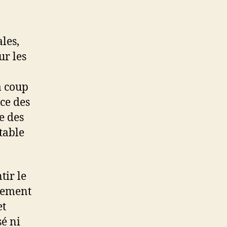
les,
r les
à coup
âce des
e des
table
tir le
lement
et
sé ni