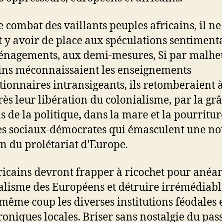
e combat des vaillants peuples africains, il ne
t y avoir de place aux spéculations sentimenta
nagements, aux demi-mesures, Si par malheu
ins méconnaissaient les enseignements
tionnaires intransigeants, ils retomberaient 
rès leur libération du colonialisme, par la gr
s de la politique, dans la mare et la pourritur
s sociaux-démocrates qui émasculent une no
on du prolétariat d’Europe.
ricains devront frapper à ricochet pour anéan
alisme des Européens et détruire irrémédiab
 même coup les diverses institutions féodales 
oniques locales. Briser sans nostalgie du pas