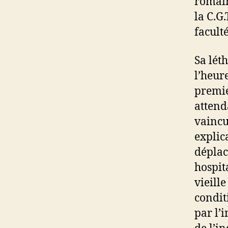
romain
la C.G.
facult
Sa lét
l’heur
premie
attend
vaincu
explic
déplac
hospita
vieill
condit
par l’