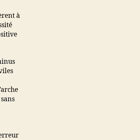
èrent à
ssité
sitive
minus
viles
’arche
 sans
 erreur