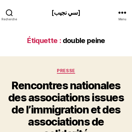
[سي نجيب]
Recherche
Menu
Étiquette :
double peine
Catégories
PRESSE
Rencontres nationales
des associations issues
de l’immigration et des
P
associations de
a
r