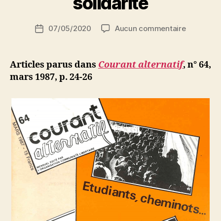
solidarité
S
i
Auteur
sur
07/05/2020
Aucun commentaire
N
Date
de
Rencontre
e
de
l’article
nationale
d
l’article
des
ji
Articles parus dans
Courant alternatif
, n° 64,
associati
b
mars 1987, p. 24-26
issues
de
l’immigrat
et
des
associati
de
solidarité