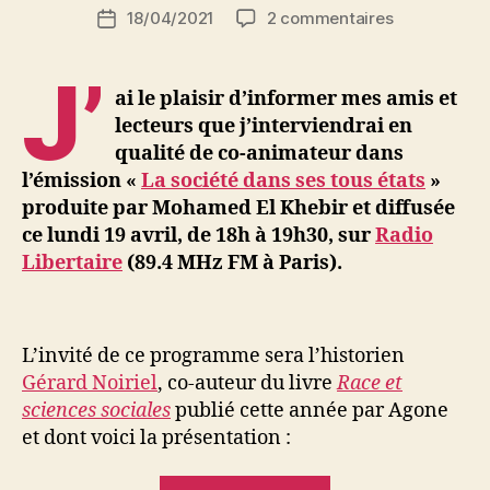
Auteur
sur
18/04/2021
2 commentaires
N
Date
de
Intervention
e
de
l’article
dans
d
l’article
J’
l’émission
ji
ai le plaisir d’informer mes amis et
«
b
lecteurs que j’interviendrai en
La
qualité de co-animateur dans
société
l’émission «
La société dans ses tous états
»
dans
produite par Mohamed El Khebir et diffusée
tous
ce lundi 19 avril, de 18h à 19h30, sur
Radio
ses
états
Libertaire
(89.4 MHz FM à Paris).
»,
lundi
19
L’invité de ce programme sera l’historien
avril
à
Gérard Noiriel
, co-auteur du livre
Race et
18h
sciences sociales
publié cette année par Agone
et dont voici la présentation :
« Intervention