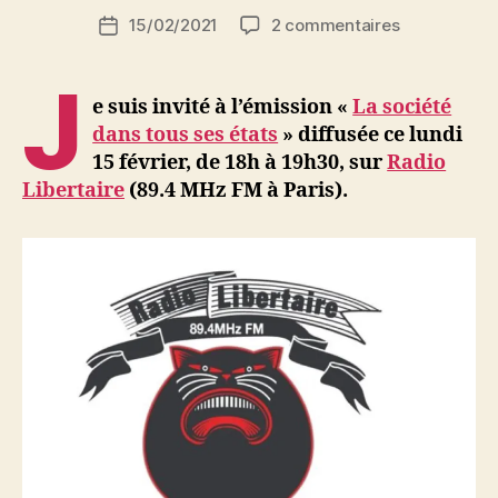
i
Auteur
sur
15/02/2021
2 commentaires
N
Date
de
Invitation
e
de
l’article
à
d
l’article
J
l’émission
ji
e suis invité à l’émission «
La société
«
b
dans tous ses états
» diffusée ce lundi
La
15 février, de 18h à 19h30, sur
Radio
société
Libertaire
(89.4 MHz FM à Paris).
dans
tous
ses
états
»,
lundi
15
février
à
18h