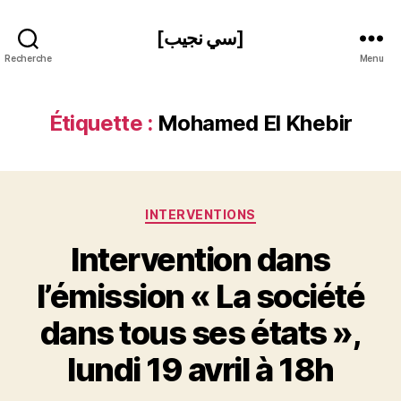
[سي نجيب]
Recherche
Menu
Étiquette :
Mohamed El Khebir
Catégories
INTERVENTIONS
Intervention dans
l’émission « La société
P
dans tous ses états »,
a
r
lundi 19 avril à 18h
S
i