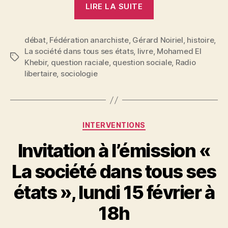
LIRE LA SUITE
dans
l’émission
débat
,
Fédération anarchiste
,
Gérard Noiriel
«
,
histoire
,
La société dans tous ses états
,
livre
,
Mohamed El
La
Étiquettes
Khebir
,
question raciale
,
question sociale
,
Radio
société
libertaire
,
sociologie
dans
tous
ses
Catégories
états
INTERVENTIONS
»,
Invitation à l’émission «
lundi
19
La société dans tous ses
avril
P
états », lundi 15 février à
à
a
18h »
r
18h
S