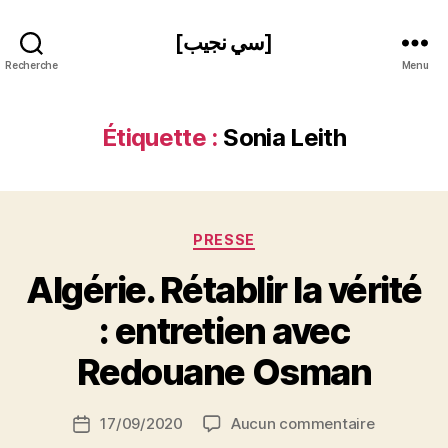
[سي نجيب]
Recherche
Menu
Étiquette :
Sonia Leith
Catégories
PRESSE
Algérie. Rétablir la vérité
P
: entretien avec
a
r
Redouane Osman
S
i
Auteur
sur
17/09/2020
Aucun commentaire
N
Date
de
Algérie.
e
de