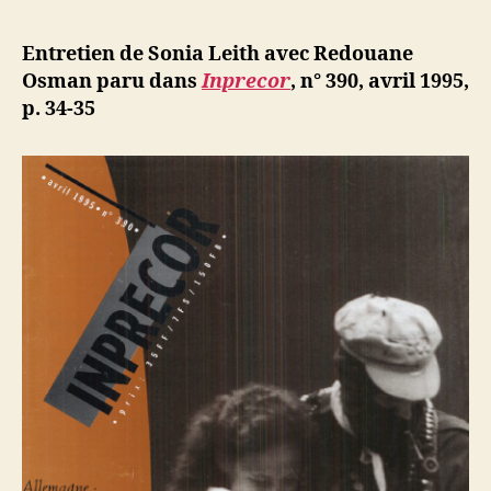
l’article
Rétablir
d
l’article
la
ji
Entretien de Sonia Leith avec Redouane
vérité
b
Osman paru dans
Inprecor
, n° 390, avril 1995,
:
p. 34-35
entretien
avec
Redouane
Osman