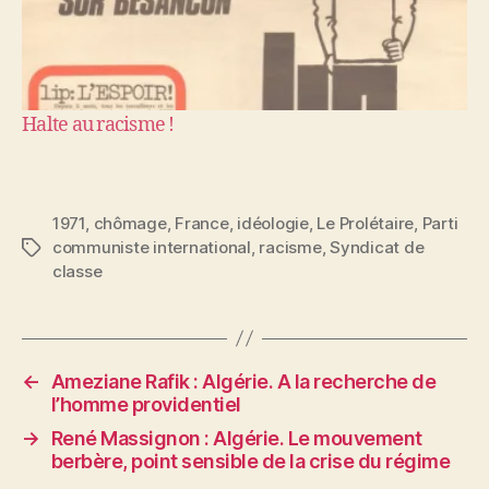
Halte au racisme !
1971
,
chômage
,
France
,
idéologie
,
Le Prolétaire
,
Parti
communiste international
,
racisme
,
Syndicat de
Étiquettes
classe
←
Ameziane Rafik : Algérie. A la recherche de
l’homme providentiel
→
René Massignon : Algérie. Le mouvement
berbère, point sensible de la crise du régime