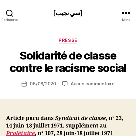
[سي نجيب]
Recherche
Menu
Catégories
PRESSE
P
Solidarité de classe
a
r
contre le racisme social
S
i
Auteur
sur
06/08/2020
Aucun commentaire
N
Date
de
Solidarité
e
de
l’article
de
d
l’article
classe
ji
contre
b
le
Article paru dans
Syndicat de classe
, n° 23,
racisme
14 juin-18 juillet 1971, supplément au
social
Prolétaire
, n° 107, 28 juin-18 juillet 1971