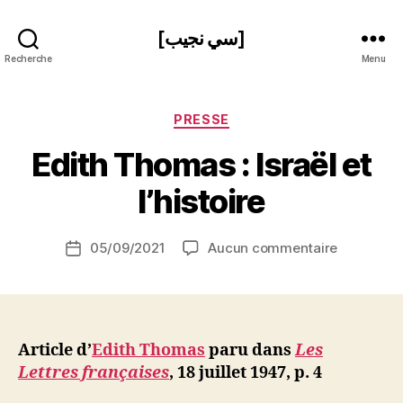
[سي نجيب]
Recherche
Menu
Catégories
PRESSE
P
Edith Thomas : Israël et
a
r
l’histoire
S
i
Auteur
sur
05/09/2021
Aucun commentaire
N
Date
de
Edith
e
de
l’article
Thomas
d
l’article
:
ji
Israël
b
et
Article d’
Edith Thomas
paru dans
Les
l’histoire
Lettres françaises
, 18 juillet 1947, p. 4