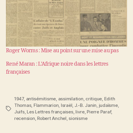
Roger Worms : Mise au point sur une mise au pas
René Maran : L’Afrique noire dans les lettres
françaises
1947
,
antisémitisme
,
assimilation
,
critique
,
Edith
Thomas
,
Flammarion
,
Israël
,
J.-B. Janin
,
judaïsme
,
Étiquettes
Juifs
,
Les Lettres françaises
,
livre
,
Pierre Paraf
,
recension
,
Robert Anchel
,
sionisme