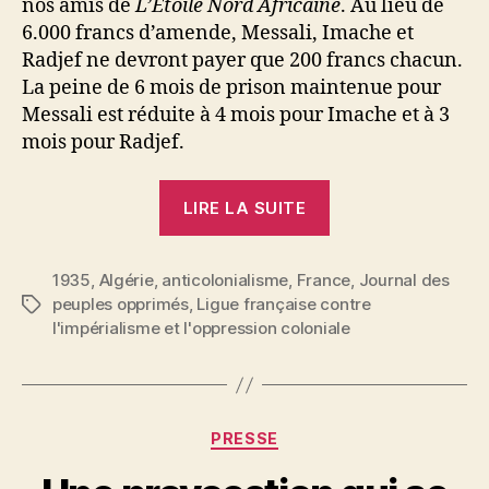
nos amis de
L’Etoile Nord Africaine
. Au lieu de
6.000 francs d’amende, Messali, Imache et
Radjef ne devront payer que 200 francs chacun.
La peine de 6 mois de prison maintenue pour
Messali est réduite à 4 mois pour Imache et à 3
mois pour Radjef.
« Après
LIRE LA SUITE
le
procès
1935
,
Algérie
,
anticolonialisme
,
France
de
,
Journal des
peuples opprimés
,
Ligue française contre
Étiquettes
« l’Etoile
l'impérialisme et l'oppression coloniale
N.
A. »
:
Marquons
Catégories
PRESSE
un
P
point