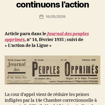
r
continuons l’action
S
i
Auteur
16/05/2026
N
Date
de
e
de
l’article
d
l’article
ji
Article paru dans le
Journal des peuples
b
opprimés
, n° 14, février 1935 ; suivi de
« L’action de la Ligue »
La cour d’appel vient de réduire les peines
infligées par la 14e Chambre correctionnelle à