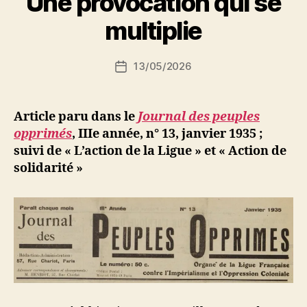
Une provocation qui se
a
et
r
multiplie
continuons
S
i
l’action »
Auteur
13/05/2026
N
Date
de
e
de
l’article
d
l’article
ji
Article paru dans le
Journal des peuples
b
opprimés
, IIIe année, n° 13, janvier 1935 ;
suivi de « L’action de la Ligue » et « Action de
solidarité »