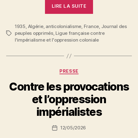
« Une
LIRE LA SUITE
provocation
qui
1935
,
Algérie
,
anticolonialisme
,
France
se
,
Journal des
peuples opprimés
,
Ligue française contre
Étiquettes
multiplie »
l'impérialisme et l'oppression coloniale
Catégories
PRESSE
Contre les provocations
P
et l’oppression
a
r
impérialistes
S
i
Auteur
12/05/2026
N
Date
de
e
de