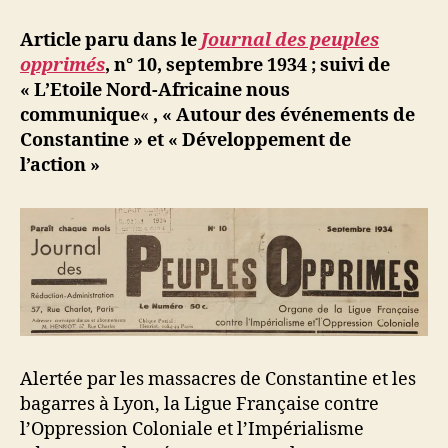
l’article
d
l’article
ji
Article paru dans le
Journal des peuples
b
opprimés
, n° 10, septembre 1934 ; suivi de
« L’Etoile Nord-Africaine nous
communique
«
, « Autour des événements de
Constantine » et « Développement de
l’action »
Alertée par les massacres de Constantine et les
bagarres à Lyon, la Ligue Française contre
l’Oppression Coloniale et l’Impérialisme