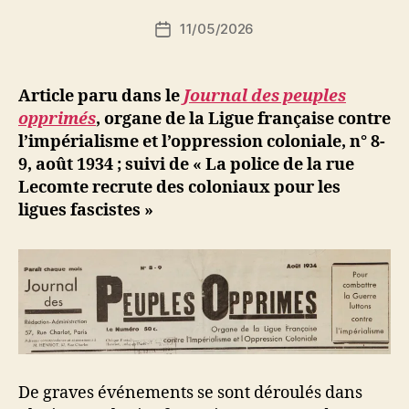
i
Auteur
11/05/2026
N
Date
de
e
de
l’article
d
l’article
ji
Article paru dans le
Journal des peuples
b
opprimés
, organe de la Ligue française contre
l’impérialisme et l’oppression coloniale, n° 8-
9, août 1934 ; suivi de « La police de la rue
Lecomte recrute des coloniaux pour les
ligues fascistes »
De graves événements se sont déroulés dans