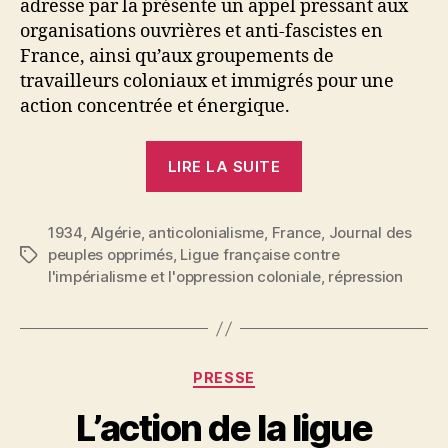
adresse par la présente un appel pressant aux
organisations ouvrières et anti-fascistes en
France, ainsi qu’aux groupements de
travailleurs coloniaux et immigrés pour une
action concentrée et énergique.
« Contre
LIRE LA SUITE
les
provocations
1934
,
Algérie
,
anticolonialisme
,
France
et
,
Journal des
peuples opprimés
,
Ligue française contre
Étiquettes
l’oppression
l'impérialisme et l'oppression coloniale
,
répression
impérialistes »
P
Catégories
PRESSE
a
r
L’action de la ligue
S