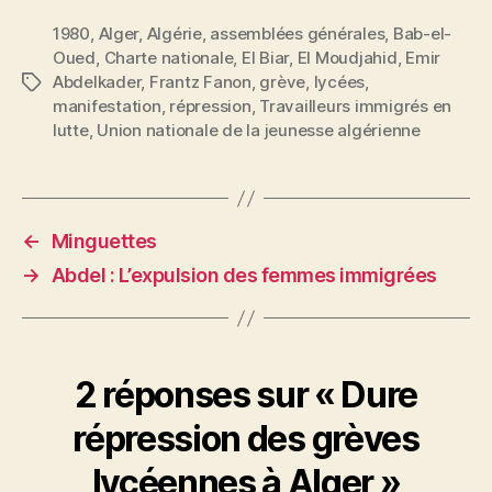
1980
,
Alger
,
Algérie
,
assemblées générales
,
Bab-el-
Oued
,
Charte nationale
,
El Biar
,
El Moudjahid
,
Emir
Abdelkader
,
Frantz Fanon
,
grève
,
lycées
,
Étiquettes
manifestation
,
répression
,
Travailleurs immigrés en
lutte
,
Union nationale de la jeunesse algérienne
←
Minguettes
→
Abdel : L’expulsion des femmes immigrées
2 réponses sur « Dure
répression des grèves
lycéennes à Alger »