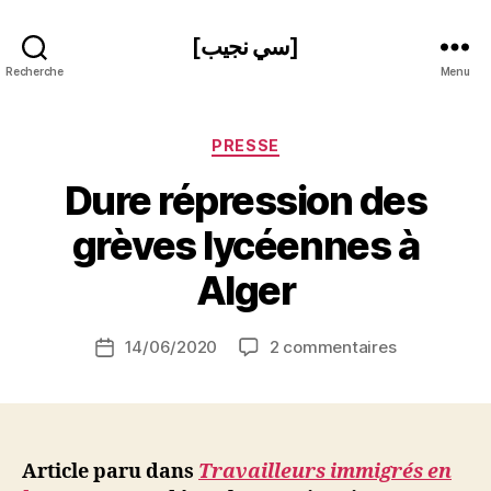
[سي نجيب]
Recherche
Menu
Catégories
PRESSE
Dure répression des
P
grèves lycéennes à
a
r
Alger
S
i
Auteur
sur
14/06/2020
2 commentaires
N
Date
de
Dure
e
de
l’article
répression
d
l’article
des
ji
grèves
b
lycéennes
Article paru dans
Travailleurs immigrés en
à