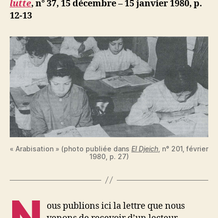
lutte
,
n° 37, 15 décembre – 15 janvier 1980,
p.
Alger
12-13
« Arabisation » (photo publiée dans
El Djeich
, n° 201, février
1980, p. 27)
N
ous publions ici la lettre que nous