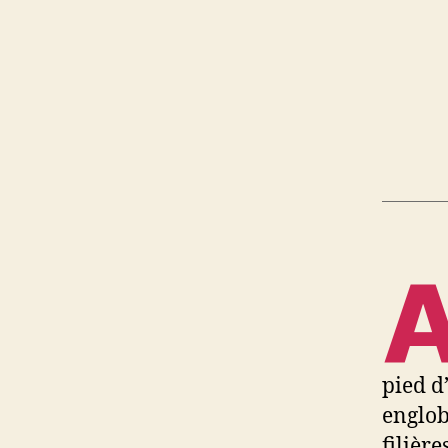
pied d
englob
filièr