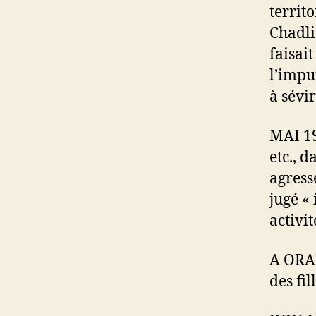
territ
Chadli
faisai
l’impu
à sévi
MAI 19
etc., d
agressé
jugé «
activit
A ORAN
des fil