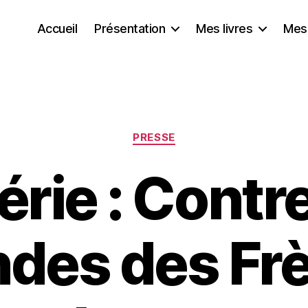
Accueil
Présentation
Mes livres
Mes
Catégories
PRESSE
érie : Contre
des des Fr