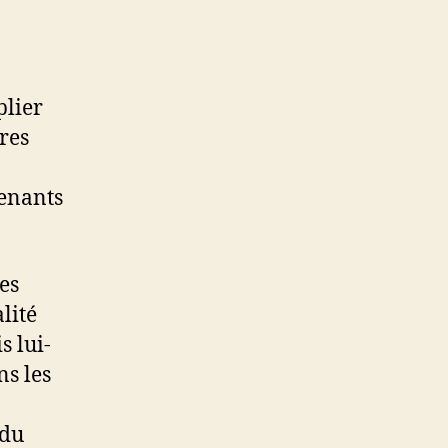
plier
ères
tenants
es
lité
s lui-
ns les
 du