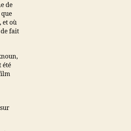
me de
 que
 et où
de fait
knoun,
t été
film
 sur