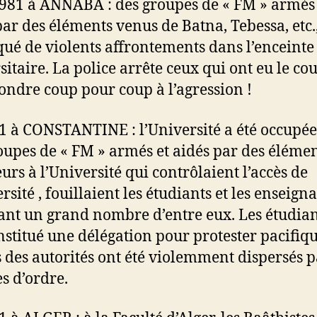
981 à ANNABA : des groupes de « FM » armés 
par des éléments venus de Batna, Tebessa, etc.
ué de violents affrontements dans l’enceinte
sitaire. La police arrête ceux qui ont eu le co
ondre coup pour coup à l’agression !
1 à CONSTANTINE : l’Université a été occupée
oupes de « FM » armés et aidés par des éléme
eurs à l’Université qui contrôlaient l’accès de
rsité , fouillaient les étudiants et les enseigna
ant un grand nombre d’entre eux. Les étudian
nstitué une délégation pour protester pacifi
 des autorités ont été violemment dispersés p
es d’ordre.