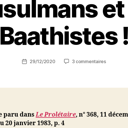
sulmans et 
Baathistes 
P
a
r
S
i
Auteur
sur
29/12/2020
3 commentaires
N
Date
de
Algérie
e
de
l’article
:
d
l’article
Contre
ji
les
b
bandes
des
Frères
le paru dans
Le Prolétaire
,
n° 368, 11 déce
musulman
u 20 janvier 1983, p. 4
et