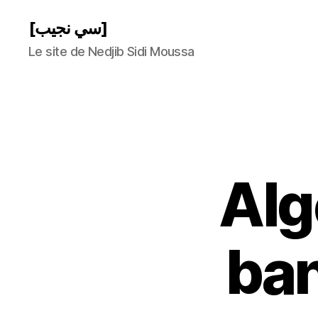
[سي نجيب]
Le site de Nedjib Sidi Moussa
Alg
ban