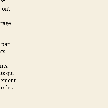
et
, ont
urage
 par
nts
nts,
ts qui
quement
ar les