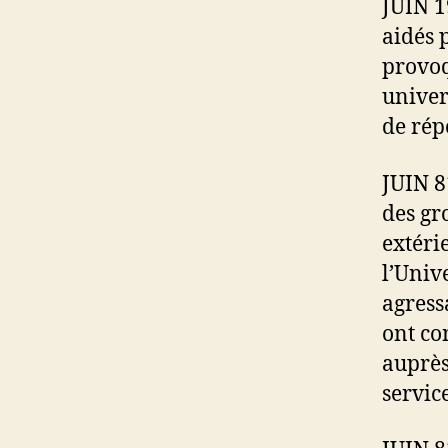
JUIN 1
aidés 
provoq
univer
de rép
JUIN 8
des gr
extéri
l’Unive
agress
ont co
auprès
servic