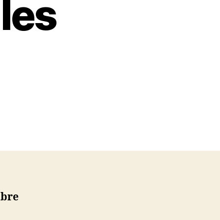
les
!
mbre
s