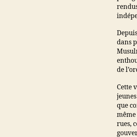
rendus
indép
Depuis
dans p
Musulm
enthou
de l’o
Cette 
jeunes 
que co
même :
rues, 
gouver