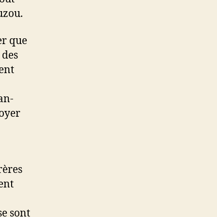
uzou.
er que
 des
ent
an-
foyer
rères
ent
se sont