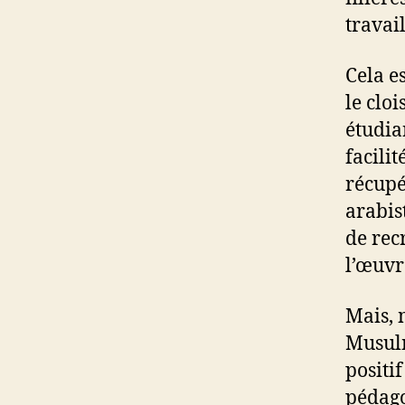
travai
Cela e
le clo
étudia
facili
récupé
arabis
de rec
l’œuvr
Mais, 
Musulm
positif
pédago