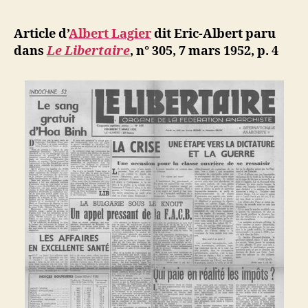
l’article
d
l’article
ji
Article d’
Albert Lagier
dit Eric-Albert paru
b
dans
Le Libertaire
,
n° 305, 7 mars 1952,
p. 4