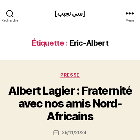
[سي نجيب]
Recherche
Menu
Étiquette :
Eric-Albert
Catégories
PRESSE
Albert Lagier : Fraternité
P
avec nos amis Nord-
a
r
Africains
S
i
Auteur
29/11/2024
N
Date
de
e
de