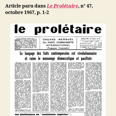
algérien »
Article paru dans
Le Prolétaire
, n° 47,
:
octobre 1967, p. 1-2
Mythe
socialiste
ou
réalité
impérialist
?