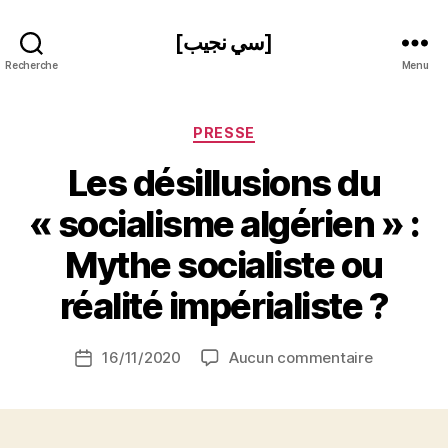
[سي نجيب]
Recherche
Menu
Catégories
PRESSE
Les désillusions du
« socialisme algérien » :
P
Mythe socialiste ou
a
r
réalité impérialiste ?
S
i
Auteur
sur
16/11/2020
Aucun commentaire
N
Date
de
Les
e
de
l’article
désillusion
d
l’article
du
ji
« socialis
b