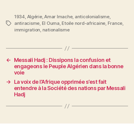
1934
,
Algérie
,
Amar Imache
,
anticolonialisme
,
antiracisme
,
El Ouma
,
Etoile nord-africaine
,
France
,
Étiquettes
immigration
,
nationalisme
←
Messali Hadj : Dissipons la confusion et
engageons le Peuple Algérien dans la bonne
voie
→
La voix de l’Afrique opprimée s’est fait
entendre à la Société des nations par Messali
Hadj