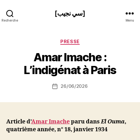
[سي نجيب]
Recherche
Menu
Catégories
PRESSE
P
Amar Imache :
a
r
L’indigénat à Paris
S
i
Auteur
26/06/2026
N
Date
de
e
de
l’article
d
l’article
ji
b
Article d’
Amar Imache
paru dans
El Ouma
,
quatrième année, n° 18, janvier 1934