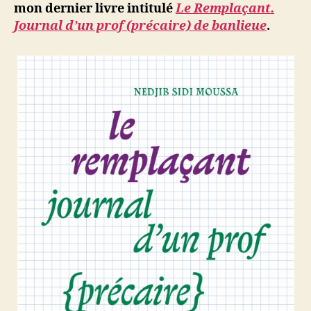
mon dernier livre intitulé
Le Remplaçant.
sous-
Journal d’un prof (précaire) de banlieue
.
Bois,
vendredi
29
septembr
à
18h30