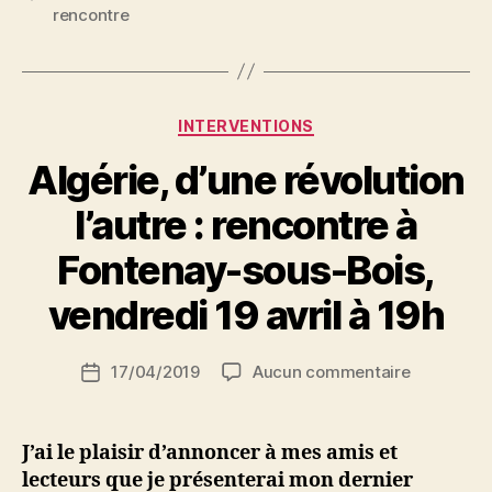
rencontre
:
rencontre
à
Fontenay-
Catégories
INTERVENTIONS
sous-
Algérie, d’une révolution
Bois,
vendredi
l’autre : rencontre à
27
P
Fontenay-sous-Bois,
janvier
a
à
r
vendredi 19 avril à 19h
18h30 »
S
i
Auteur
sur
17/04/2019
Aucun commentaire
N
Date
de
Algérie,
e
de
l’article
d’une
d
l’article
révolution
ji
J’ai le plaisir d’annoncer à mes amis et
l’autre
b
lecteurs que je présenterai mon dernier
: