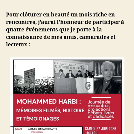
l’article
d
l’article
ji
Pour clôturer en beauté un mois riche en
b
rencontres, j’aurai l’honneur de participer à
quatre événements que je porte à la
connaissance de mes amis, camarades et
lecteurs :