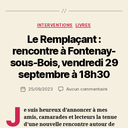
28
juin »
Catégories
INTERVENTIONS
LIVRES
Le Remplaçant :
rencontre à Fontenay-
P
sous-Bois, vendredi 29
a
r
septembre à 18h30
S
i
Auteur
sur
25/09/2023
Aucun commentaire
N
Date
de
Le
e
de
l’article
Remplaça
d
l’article
J
:
ji
e suis heureux d’annoncer à mes
rencontre
b
amis, camarades et lecteurs la tenue
à
d’une nouvelle rencontre autour de
Fontenay-