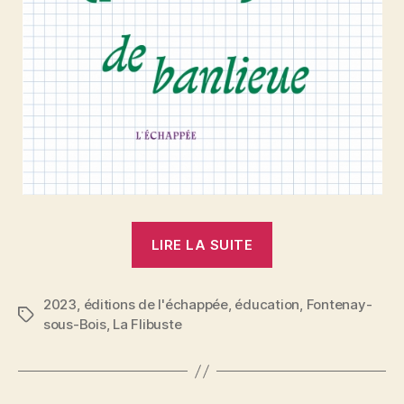
« Le
LIRE LA SUITE
Remplaçant
:
2023
,
éditions de l'échappée
,
éducation
rencontre
,
Fontenay-
Étiquettes
sous-Bois
,
La Flibuste
à
Fontenay-
sous-
Bois,