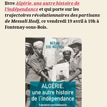
livre
Algérie, une autre histoire de
rencontre
l’indépendance
et qui porte sur les
à
trajectoires révolutionnaires des partisans
Fontenay-
de Messali Hadj
, ce vendredi 19 avril à 19h à
sous-
Bois,
Fontenay-sous-Bois.
vendredi
19
avril
à
19h