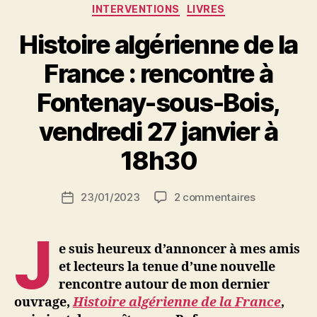
Catégories
INTERVENTIONS
LIVRES
vendredi
Histoire algérienne de la
29
septembre
France : rencontre à
à
Fontenay-sous-Bois,
18h30 »
P
vendredi 27 janvier à
a
r
18h30
S
i
Auteur
sur
23/01/2023
2 commentaires
N
Date
de
Histoire
e
de
l’article
algérienne
d
l’article
J
de
ji
e suis heureux d’annoncer à mes amis
la
b
et lecteurs la tenue d’une nouvelle
France
rencontre autour de mon dernier
:
ouvrage,
Histoire algérienne de la France
,
rencontre