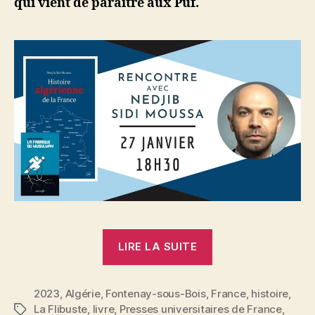
qui vient de paraître aux Puf.
à
Fontenay-
sous-
Bois,
vendredi
27
janvier
à
18h30
« Histoire
LIRE LA SUITE
algérienne
de
2023
,
Algérie
,
Fontenay-sous-Bois
,
France
la
,
histoire
,
La Flibuste
,
livre
,
Presses universitaires de France
,
Étiquettes
France