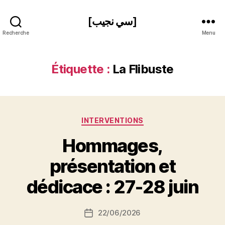
[سي نجيب]
Recherche
Menu
Étiquette :
La Flibuste
Catégories
INTERVENTIONS
Hommages,
P
présentation et
a
r
dédicace : 27-28 juin
S
i
Auteur
22/06/2026
N
Date
de
e
de