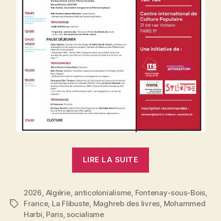
« Hommages,
LIRE LA SUITE
présentation
et
2026
,
Algérie
,
anticolonialisme
,
Fontenay-sous-Bois
dédicace
,
France
,
La Flibuste
,
Maghreb des livres
,
Mohammed
Étiquettes
:
Harbi
,
Paris
,
socialisme
27-