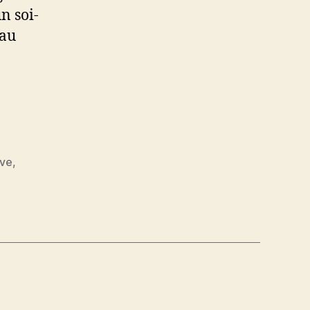
n soi-
 au
ève
,