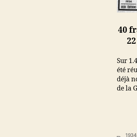
40 f
22
Sur 1.
été ré
déjà n
de la 
1934