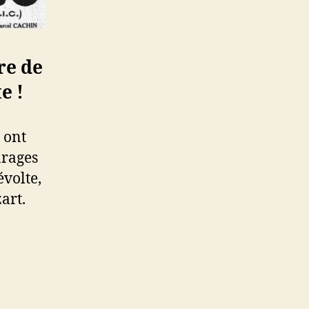
re de
e !
 ont
arages
évolte,
art.