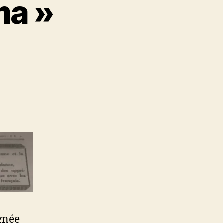
ma »
gnée