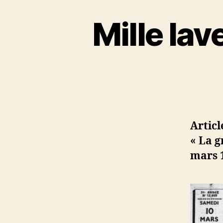
Mille lav
Artic
« La g
mars 