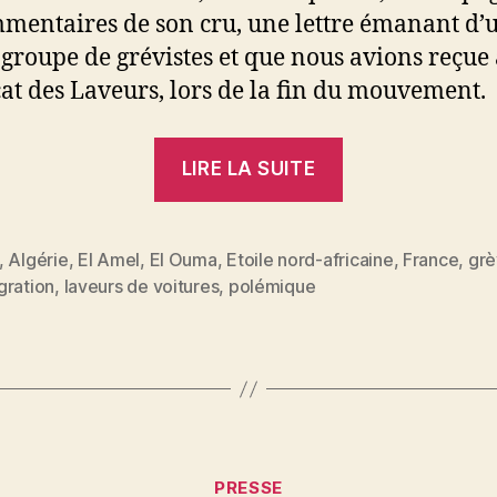
mentaires de son cru, une lettre émanant d’u
 groupe de grévistes et que nous avions reçue
at des Laveurs, lors de la fin du mouvement.
« Réponse
LIRE LA SUITE
à
« El
Ouma » »
,
Algérie
,
El Amel
,
El Ouma
,
Etoile nord-africaine
,
France
,
gr
es
gration
,
laveurs de voitures
,
polémique
Catégories
PRESSE