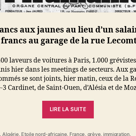
rancs aux jaunes au lieu d’un salai
 francs au garage de la rue Lecomt
400 laveurs de voitures à Paris, 1.000 grévistes
unis hier dans les meetings de secteurs. Aux g
ommés se sont joints, hier matin, ceux de la R
G-3 Cardinet, de Saint-Ouen, d’Alésia et de Moz
« Mille
LIRE LA SUITE
laveurs
de
voitures
,
Algérie
,
Etoile nord-africaine
,
France
,
grève
,
immigration
,