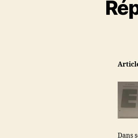
Rép
Artic
Dans s