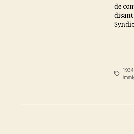
de com
disant
Syndic
1934
Étiquett
immi