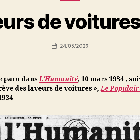
P
eurs de voiture
a
r
S
i
Auteur
24/05/2026
N
Date
de
e
de
l’article
d
l’article
ji
b
le paru dans
L’Humanité
, 10 mars 1934 ; sui
rève des laveurs de voitures »,
Le Populair
1934