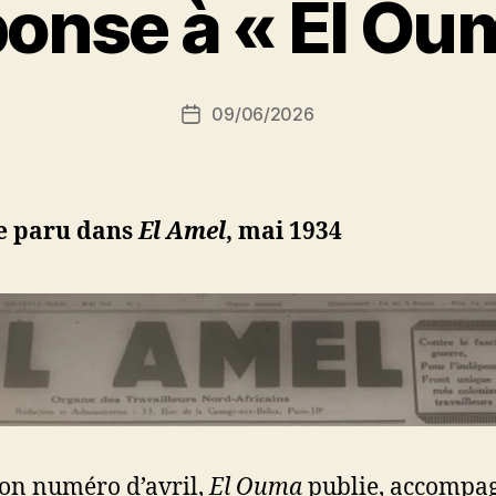
onse à « El Ou
a
r
S
i
Auteur
09/06/2026
N
Date
de
e
de
l’article
d
l’article
ji
b
le paru dans
El Amel
,
mai 1934
on numéro d’avril,
El Ouma
publie, accompa