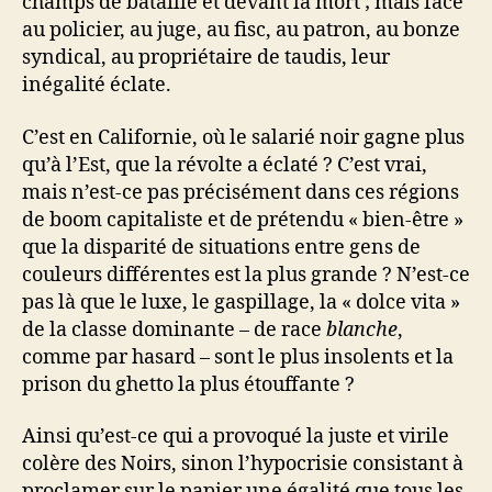
champs de bataille et devant la mort ; mais face
au policier, au juge, au fisc, au patron, au bonze
syndical, au propriétaire de taudis, leur
inégalité éclate.
C’est en Californie, où le salarié noir gagne plus
qu’à l’Est, que la révolte a éclaté ? C’est vrai,
mais n’est-ce pas précisément dans ces régions
de boom capitaliste et de prétendu « bien-être »
que la disparité de situations entre gens de
couleurs différentes est la plus grande ? N’est-ce
pas là que le luxe, le gaspillage, la « dolce vita »
de la classe dominante – de race
blanche
,
comme par hasard – sont le plus insolents et la
prison du ghetto la plus étouffante ?
Ainsi qu’est-ce qui a provoqué la juste et virile
colère des Noirs, sinon l’hypocrisie consistant à
proclamer sur le papier une égalité que tous les