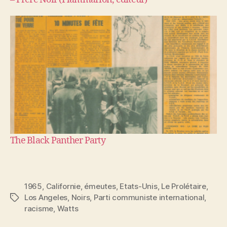
The Black Panther Party
1965
,
Californie
,
émeutes
,
Etats-Unis
,
Le Prolétaire
,
Los Angeles
,
Noirs
,
Parti communiste international
,
Étiquettes
racisme
,
Watts