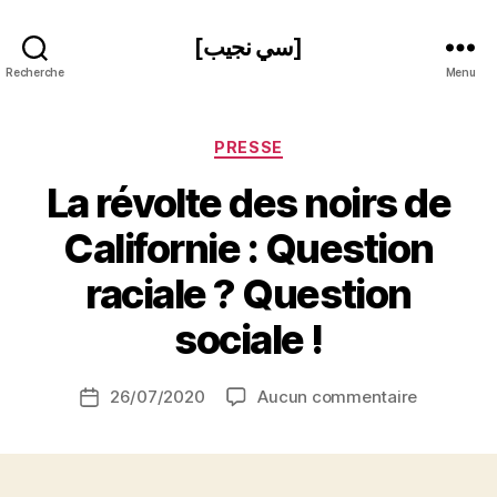
[سي نجيب]
Recherche
Menu
Catégories
PRESSE
La révolte des noirs de
Californie : Question
P
raciale ? Question
a
r
sociale !
S
i
Auteur
sur
26/07/2020
Aucun commentaire
N
Date
de
La
e
de
l’article
révolte
d
l’article
des
ji
noirs
b