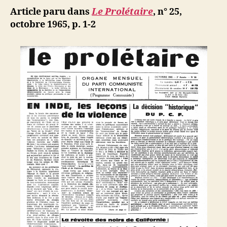
de
Article paru dans
Le Prolétaire
, n° 25,
Californie
octobre 1965,
p. 1-2
:
Question
raciale
?
Question
sociale
!