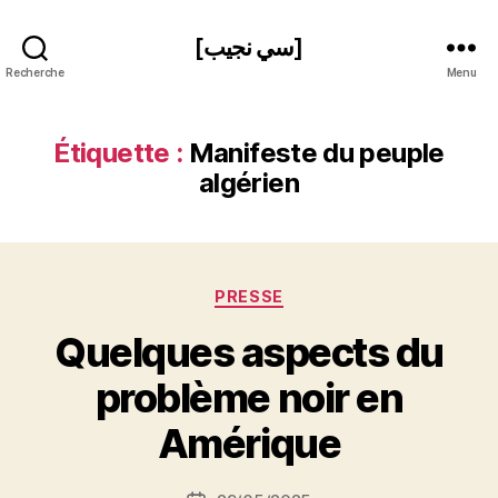
[سي نجيب]
Recherche
Menu
Étiquette :
Manifeste du peuple
algérien
Catégories
PRESSE
Quelques aspects du
P
problème noir en
a
r
Amérique
S
i
Auteur