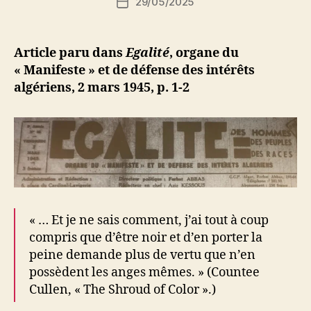
29/05/2025
N
Date
de
e
de
l’article
d
l’article
ji
Article paru dans
Egalité
, organe du
b
« Manifeste » et de défense des intérêts
algériens, 2 mars 1945, p. 1-2
« … Et je ne sais comment, j’ai tout à coup
compris que d’être noir et d’en porter la
peine demande plus de vertu que n’en
possèdent les anges mêmes. » (Countee
Cullen, « The Shroud of Color ».)