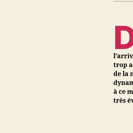
l’arri
trop a
de la 
dynami
à ce m
très é