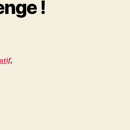
enge !
atif
,