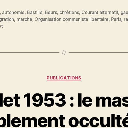
et
me
,
autonomie
,
Bastille
,
Beurs
,
chrétiens
,
Courant alternatif
,
ga
gration
,
marche
,
Organisation communiste libertaire
,
Paris
,
r
venge
es
ot
! »
Catégories
PUBLICATIONS
llet 1953 : le m
lement occult