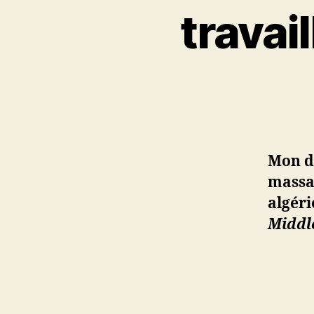
travai
Mon de
massa
algéri
Middl