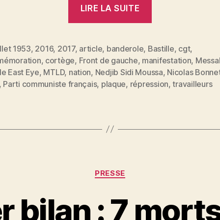
« 14
LIRE LA SUITE
juillet
1953
:
illet 1953
,
2016
,
2017
,
article
,
banderole
,
Bastille
,
cgt
,
émoration
,
cortège
,
Front de gauche
,
manifestation
,
Messal
le
es
le East Eye
,
MTLD
,
nation
,
Nedjib Sidi Moussa
,
Nicolas Bonnet
massacre
,
Parti communiste français
,
plaque
,
répression
,
travailleurs
doublement
occulté
des
travailleurs
algériens
à
Catégories
PRESSE
Paris »
 bilan : 7 mort