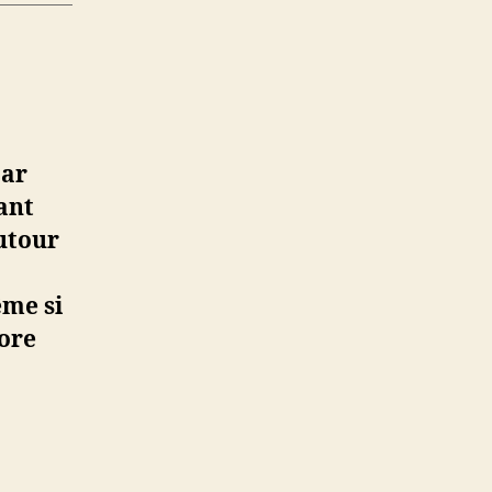
a
par
hant
utour
ême si
core