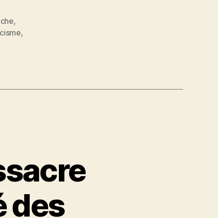
uche
,
acisme
,
assacre
é des