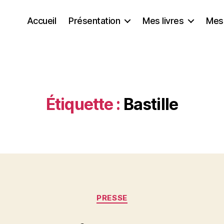
Accueil
Présentation
Mes livres
Mes
Étiquette :
Bastille
Catégories
PRESSE
P