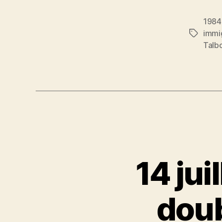
1984
immi
Étiquett
Talb
14 jui
doub