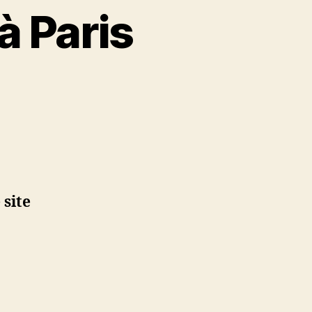
à Paris
e
 site
ent
urs
s