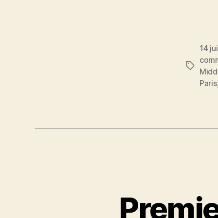
14 ju
comm
Étiquett
Midd
Paris
Premier