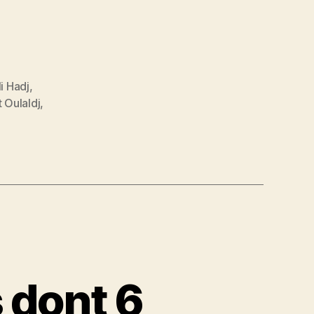
i Hadj
,
 Oulaldj
,
s dont 6