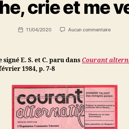
e, crie et me v
a
r
S
i
Auteur
sur
11/04/2020
Aucun commentaire
N
Date
de
Marche,
e
de
l’article
crie
d
l’article
et
ji
me
b
e signé E. S. et C. paru dans
Courant altern
venge
 février 1984, p. 7-8
!