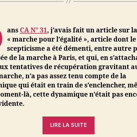
D
ans
CA N° 31
, j’avais fait un article sur l
« marche pour l’égalité », article dont le
scepticisme a été démenti, entre autre 
vée de la marche à Paris, et qui, en s’attac
ux tentatives de récupération gravitant a
marche, n’a pas assez tenu compte de la
que qui était en train de s’enclencher, m
oment-là, cette dynamique n’était pas en
vidente.
« Marche,
LIRE LA SUITE
crie