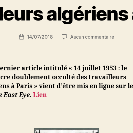
P
lleurs algériens 
a
r
S
i
Auteur
sur
14/07/2018
Aucun commentaire
N
Date
de
14
e
de
l’article
juillet
d
l’article
1953
ji
:
b
rnier article intitulé « 14 juillet 1953 : le
le
cre doublement occulté des travailleurs
massacr
ens à Paris » vient d’être mis en ligne sur le
doublem
occulté
e East Eye
.
Lien
des
travaille
algérien
à
Paris