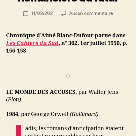
(1926-
S
i
1936) »
Auteur
sur
11/08/2021
Aucun commentaire
N
Date
de
Aimé
e
de
l’article
Blanc-
d
l’article
Dufour
ji
Chronique d’Aimé Blanc-Dufour parue dans
:
b
Les Cahiers du Sud
, n° 302, 1er juillet 1950, p.
Romancier
156-158
du
futur
LE MONDE DES
ACCUSES
, par Walter Jens
(Plon)
.
1984
, par George Orwell
(Gallimard)
.
J
adis, les romans d’anticipation étaient