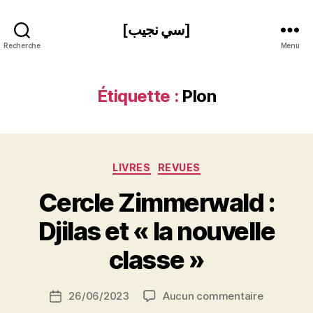
[سي نجيب]
Recherche
Menu
Étiquette :
Plon
Catégories
LIVRES
REVUES
Cercle Zimmerwald :
P
Djilas et « la nouvelle
a
r
classe »
S
i
Auteur
sur
26/06/2023
Aucun commentaire
N
Date
de
Cercle
e
de