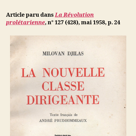
l’article
Zimmerwa
d
l’article
:
ji
Article paru dans
La Révolution
Djilas
b
prolétarienne
, n° 127 (428), mai 1958, p. 24
et
«
la
nouvelle
classe
»