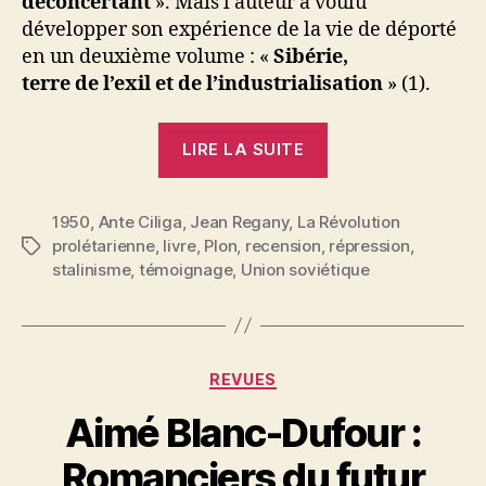
déconcertant
». Mais l’auteur a voulu
développer son expérience de la vie de déporté
en un deuxième volume : «
Sibérie,
terre de l’exil et de l’industrialisation
» (1).
« Jean
LIRE LA SUITE
Regany
:
1950
,
Ante Ciliga
,
Jean Regany
,
La Révolution
A.
prolétarienne
,
livre
,
Plon
,
recension
,
répression
,
Étiquettes
Ciliga,
stalinisme
,
témoignage
,
Union soviétique
Dix
ans
derrière
le
Catégories
REVUES
rideau
P
Aimé Blanc-Dufour :
de
a
fer
r
Romanciers du futur