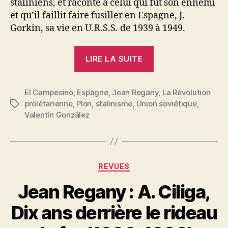
staliniens, et raconte à celui qui fut son ennemi
et qu’il faillit faire fusiller en Espagne, J.
Gorkin, sa vie en U.R.S.S. de 1939 à 1949.
« Jean
LIRE LA SUITE
Regany
:
El Campesino
,
Espagne
,
Jean Regany
Général
,
La Révolution
prolétarienne
,
Plon
,
stalinisme
,
Union soviétique
,
Étiquettes
« El
Valentín González
Campesino »,
La
vie
et
Catégories
REVUES
la
Jean Regany : A. Ciliga,
mort
en
P
Dix ans derrière le rideau
a
U.R.S.S. »
r