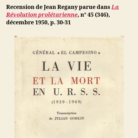
:
ji
Recension de Jean Regany parue dans
La
Général
b
Révolution prolétarienne
, n° 45 (346),
« El
décembre 1950, p. 30-31
Campesino
La
vie
et
la
mort
en
U.R.S.S.