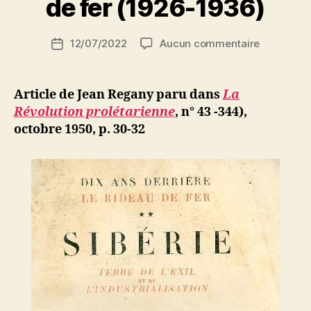
de fer (1926-1936)
S
i
Auteur
sur
12/07/2022
Aucun commentaire
N
Date
de
Jean
e
de
l’article
Regany
d
l’article
:
ji
Article de Jean Regany paru dans
La
A.
b
Révolution prolétarienne
, n° 43 -344),
Ciliga,
octobre 1950, p. 30-32
Dix
ans
derrière
le
rideau
de
fer
(1926-
1936)