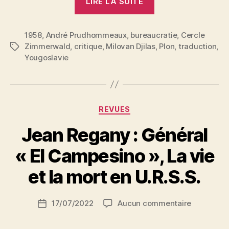
LIRE LA SUITE
Zimmerwald
:
1958
,
André Prudhommeaux
,
bureaucratie
Djilas
,
Cercle
Zimmerwald
,
critique
,
Milovan Djilas
,
Plon
,
traduction
,
Étiquettes
et
Yougoslavie
«
la
nouvelle
classe
Catégories
REVUES
» »
Jean Regany : Général
P
« El Campesino », La vie
a
r
et la mort en U.R.S.S.
S
i
Auteur
sur
17/07/2022
Aucun commentaire
N
Date
de
Jean
e
de
l’article
Regany
d
l’article