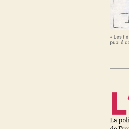
« Les fl
publié 
L
La pol