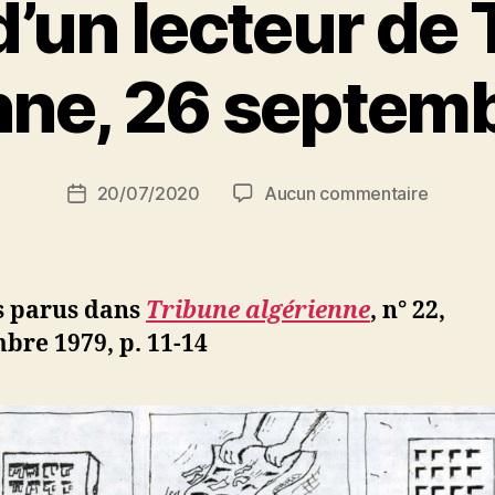
d’un lecteur de
P
nne, 26 septem
a
r
S
i
Auteur
sur
20/07/2020
Aucun commentaire
N
Date
de
Lettre
e
de
l’article
d’un
d
l’article
lecteur
ji
de
b
s parus dans
Tribune algérienne
, n° 22,
Tribune
bre 1979, p. 11-14
algérien
26
septem
1979