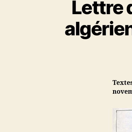
Lettre 
algérie
Texte
novem