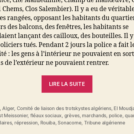
nce, cité Mahiédinne, Champ de manœuvre, C
l Chems, Clos Salembier). Il y a eu de véritabl
les rangées, opposant les habitants du quartie
rs des balcons, des fenêtres, les habitants se
aient lançant des cailloux, des bouteilles. Il y
liciers tués. Pendant 2 jours la police a fait l
ité : les gens à l’intérieur ne pouvaient en sorti
ns de l’extérieur ne pouvaient rentrer.
« Lettre
LIRE LA SUITE
d’un
lecteur
de
,
Alger
,
Comité de liaison des trotskystes algériens
,
El Moudj
st Meissonier
,
fléaux sociaux
,
grèves
,
marchands
,
police
,
quar
Tribune
es
laires
,
répression
,
Rouiba
,
Sonacome
,
Tribune algérienne
algérienne,