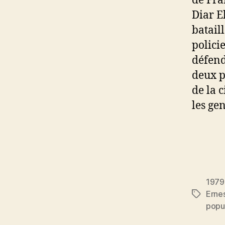
de Fra
Diar E
batail
policie
défend
deux po
de la c
les ge
1979
Erne
Étiquett
popu