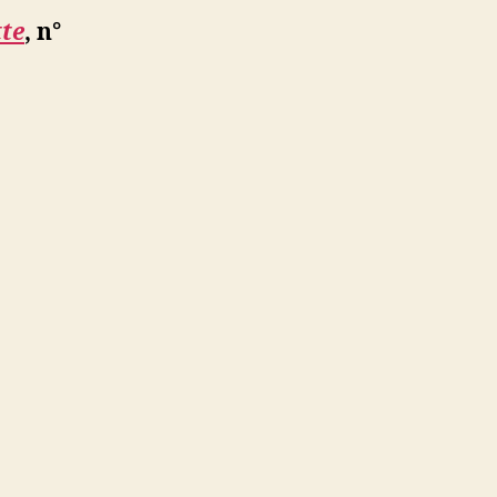
tte
, n°