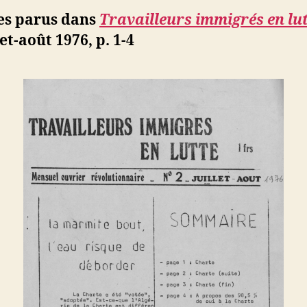
l’eau
b
les parus dans
Travailleurs immigrés en lu
risque
let-août 1976, p. 1-4
de
déborder