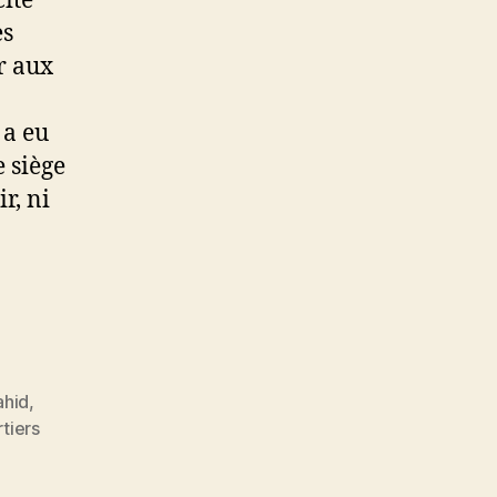
ité
es
r aux
 a eu
e siège
r, ni
ahid
,
tiers