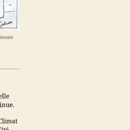
(dessin
elle
inue.
(Climat