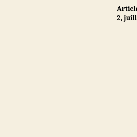
Artic
2, juil