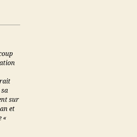
ucoup
iation
rait
 sa
ent sur
an et
e «