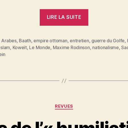
« La
LIRE LA SUITE
guerre
du
Golfe.
,
Arabes
,
Baath
,
empire ottoman
,
entretien
,
guerre du Golfe
,
islam
,
Koweït
,
Le Monde
,
Maxime Rodinson
,
nationalisme
,
Sa
Un
es
ein
entretien
avec
M.
Maxime
Rodinson
:
Catégories
REVUES
« Ni
l’Irak