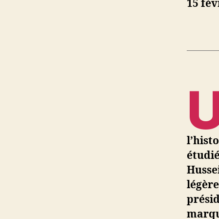
15 fév
l’hist
étudié
Hussei
légère
présid
marque