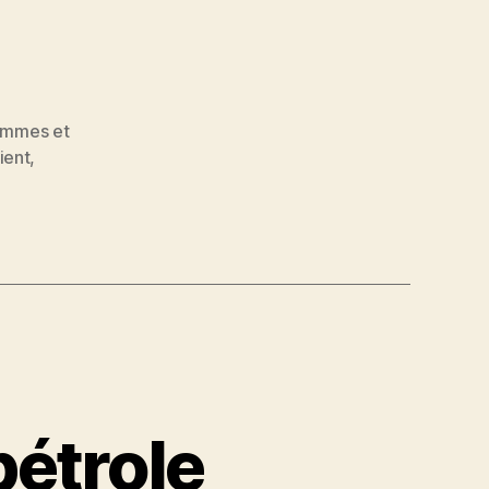
mmes et
ient
,
 pétrole