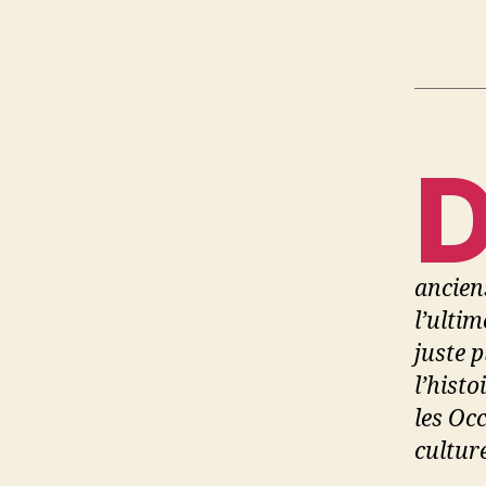
anciens
l’ulti
juste p
l’hist
les Occ
cultur