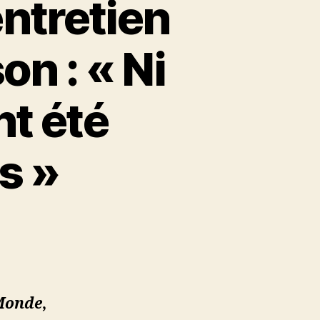
entretien
n : « Ni
nt été
s »
Monde
,