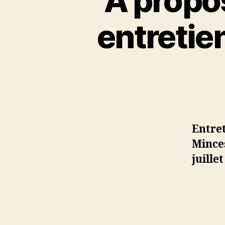
À propos
entreti
Entret
Mince
juillet