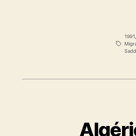
1991
Migr
Étiquett
Sadd
Algérie