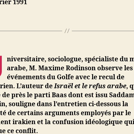
rier 1991
entretie
avec
M.
Maxime
Rodinso
:
« Ni
U
l’Irak
niversitaire, sociologue, spécialiste du
ni
arabe, M. Maxime Rodinson observe les
le
Koweït
événements du Golfe avec le recul de
n’ont
orien. L’auteur de
Israël et le refus arabe
, 
été
 de près le parti Baas dont est issu Sadda
vraimen
n, souligne dans l’entretien ci-dessous la
colonisé
té de certains arguments employés par le
ent irakien et la confusion idéologique qu
 ce conflit.