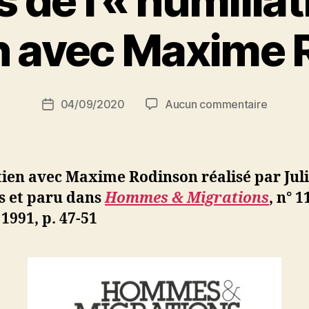
 de l’« humiliat
ni
le
P
en avec Maxime 
a
Koweït
r
n’ont
S
été
i
Auteur
sur
04/09/2020
Aucun commentaire
N
Date
vraiment
de
À
e
de
colonisés » »
l’article
propos
d
l’article
de
ji
l’«
b
ien avec Maxime Rodinson réalisé par Juli
humiliat
s et paru dans
Hommes & Migrations
, n° 1
».
 1991, p. 47-51
Un
entretie
avec
Maxime
Rodinso