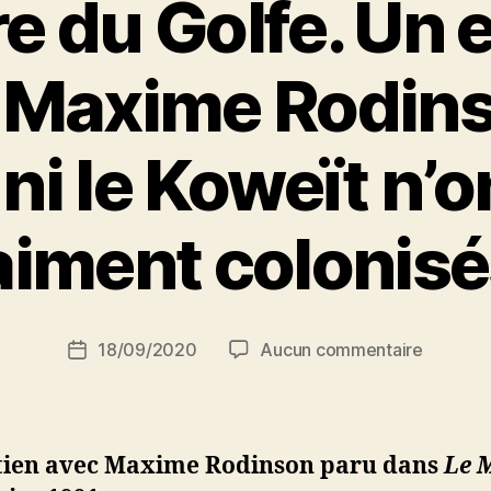
e du Golfe. Un 
 Maxime Rodinso
k ni le Koweït n’o
P
aiment colonisé
a
r
S
i
Auteur
sur
18/09/2020
Aucun commentaire
N
Date
de
La
e
de
l’article
guerre
d
l’article
du
ji
Golfe.
b
tien avec Maxime Rodinson paru dans
Le 
Un