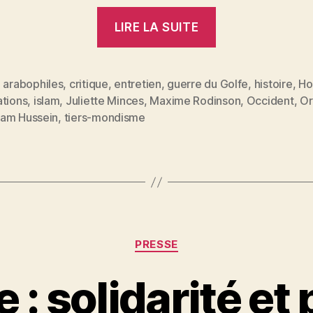
« À
LIRE LA SUITE
propos
de
l’«
,
arabophiles
,
critique
,
entretien
,
guerre du Golfe
,
histoire
,
Ho
ations
,
islam
,
Juliette Minces
,
Maxime Rodinson
,
Occident
,
Or
humiliation
es
am Hussein
,
tiers-mondisme
».
Un
entretien
avec
Maxime
Rodinson »
Catégories
PRESSE
P
 : solidarité et
a
r