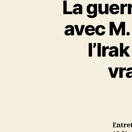
La guerr
avec M.
l’Ira
vr
Entre