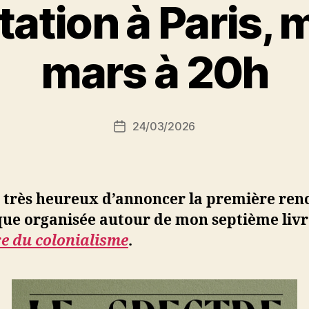
ation à Paris, 
P
mars à 20h
a
r
S
i
Auteur
24/03/2026
N
Date
de
e
de
l’article
d
l’article
ji
b
s très heureux d’annoncer la première ren
que organisée autour de mon septième livr
e du colonialisme
.