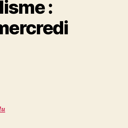
lisme :
mercredi
du