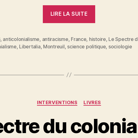
« Le
LIRE LA SUITE
Spectre
du
colonialisme
6
,
anticolonialisme
,
antiracisme
,
France
,
histoire
,
Le Spectre d
es
nialisme
,
Libertalia
,
Montreuil
,
science politique
,
sociologie
:
rencontre
à
Montreuil,
mercredi
17
Catégories
INTERVENTIONS
LIVRES
juin
à
ctre du colonia
19h30 »