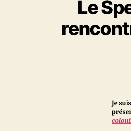
Le Spe
rencont
Je sui
prése
colon