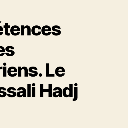
étences
es
iens. Le
ssali Hadj
tion