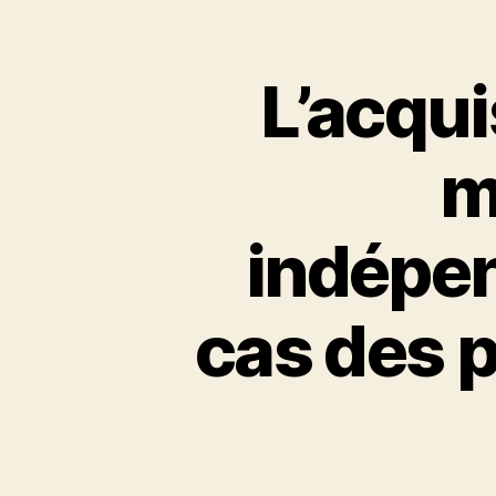
L’acqu
m
indépen
cas des p