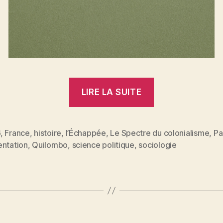
« Le
LIRE LA SUITE
Spectre
du
colonialisme
6
,
France
,
histoire
,
l’Échappée
,
Le Spectre du colonialisme
,
Pa
es
entation
,
Quilombo
,
science politique
,
sociologie
:
présentation
à
Paris,
mardi