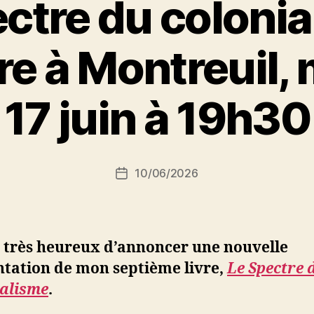
ctre du colonia
re à Montreuil, 
P
17 juin à 19h30
a
r
S
i
Auteur
10/06/2026
N
Date
de
e
de
l’article
d
l’article
ji
b
s très heureux d’annoncer une nouvelle
ntation de mon septième livre,
Le Spectre 
ialisme
.