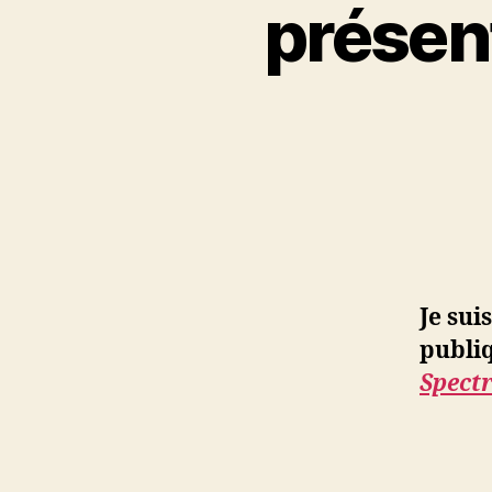
présent
Je sui
publi
Spectr