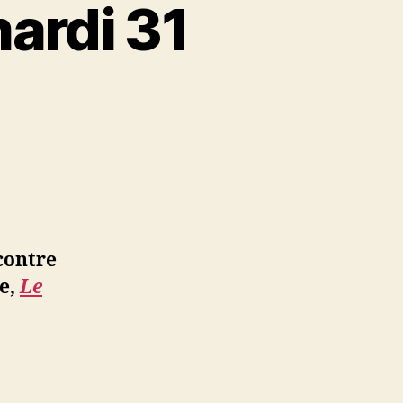
mardi 31
contre
e,
Le