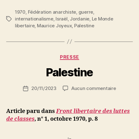
:
1970
,
Fédération anarchiste
,
guerre
,
Préface
internationalisme
,
Israël
,
Jordanie
,
Le Monde
Étiquettes
à
libertaire
,
Maurice Joyeux
,
Palestine
l’apocalypse.
Le
Moyen-
Orient
P
Catégories
PRESSE
a
à
r
Palestine
feu
S
et
i
Auteur
à
sur
20/11/2023
Aucun commentaire
N
Date
de
Palestine
e
de
sang »
l’article
d
l’article
ji
Article paru dans
Front libertaire des luttes
b
de classes
, n° 1,
octobre 1970, p. 8