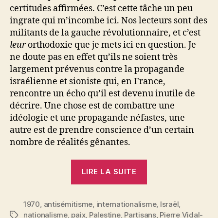
certitudes affirmées. C’est cette tâche un peu
ingrate qui m’incombe ici. Nos lecteurs sont des
militants de la gauche révolutionnaire, et c’est
leur
orthodoxie que je mets ici en question. Je
ne doute pas en effet qu’ils ne soient très
largement prévenus contre la propagande
israélienne et sioniste qui, en France,
rencontre un écho qu’il est devenu inutile de
décrire. Une chose est de combattre une
idéologie et une propagande néfastes, une
autre est de prendre conscience d’un certain
nombre de réalités gênantes.
« Pierre
LIRE LA SUITE
Vidal-
Naquet
1970
,
antisémitisme
,
internationalisme
:
,
Israël
,
nationalisme
,
paix
,
Palestine
,
Partisans
,
Pierre Vidal-
Étiquettes