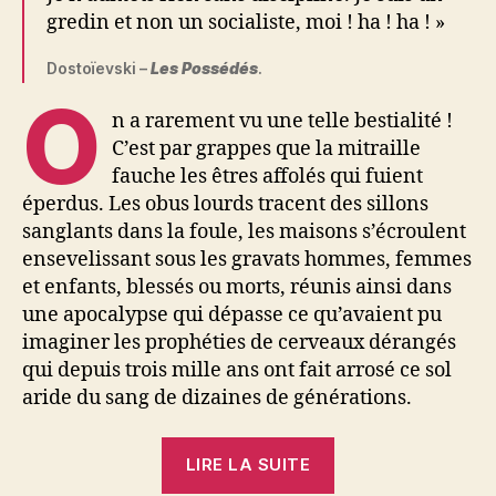
gredin et non un socialiste, moi ! ha ! ha ! »
Dostoïevski –
Les Possédés
.
O
n a rarement vu une telle bestialité !
C’est par grappes que la mitraille
fauche les êtres affolés qui fuient
éperdus. Les obus lourds tracent des sillons
sanglants dans la foule, les maisons s’écroulent
ensevelissant sous les gravats hommes, femmes
et enfants, blessés ou morts, réunis ainsi dans
une apocalypse qui dépasse ce qu’avaient pu
imaginer les prophéties de cerveaux dérangés
qui depuis trois mille ans ont fait arrosé ce sol
aride du sang de dizaines de générations.
« Maurice
LIRE LA SUITE
Joyeux