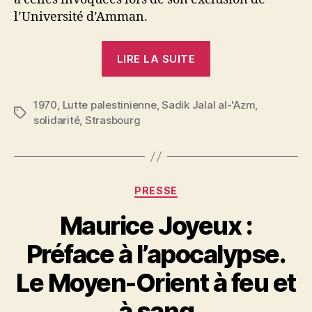
l’Université d’Amman.
« Strasbourg
LIRE LA SUITE
:
Motion
1970
,
Lutte palestinienne
,
Sadik Jalal al-'Azm
pour
,
Étiquettes
solidarité
,
Strasbourg
la
défense
de
Sadek
Catégories
PRESSE
Jallal
Maurice Joyeux :
el-
Azm »
Préface à l’apocalypse.
P
Le Moyen-Orient à feu et
a
r
à sang