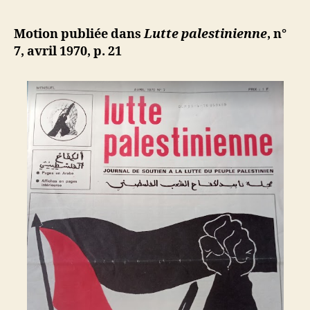
l’article
:
d
l’article
Motion
ji
Motion publiée dans
Lutte palestinienne
, n°
pour
b
7, avril 1970, p. 21
la
défense
de
Sadek
Jallal
el-
Azm