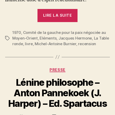
« Michel-
LIRE LA SUITE
Antoine
Burnier
1970
,
Comité de la gauche pour la paix négociée au
:
Moyen-Orient
,
Eléments
,
Jacques Hermone
,
La Table
Étiquettes
« La
ronde
,
livre
,
Michel-Antoine Burnier
,
recension
gauche,
Israël
et
les
Catégories
PRESSE
Juifs »
Lénine philosophe –
de
Jacques
P
Anton Pannekoek (J.
a
Hermone »
r
Harper) – Ed. Spartacus
S
i
Auteur