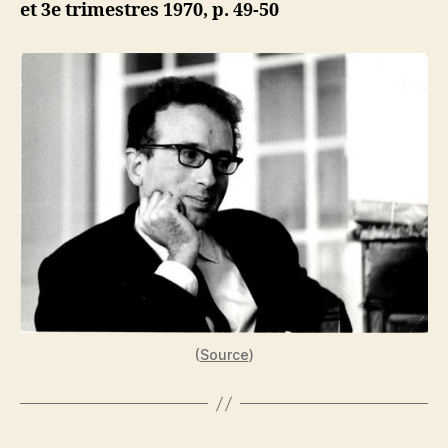
et 3e trimestres 1970, p. 49-50
devant
les
Palestinie
Équilibrer
soutien
et
critique
(
Source
)