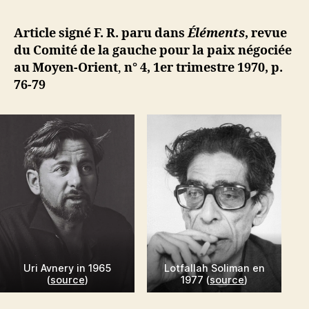
l’article
grand
d
l’article
débat
ji
Article signé F. R. paru dans
Éléments
, revue
public
b
du Comité de la gauche pour la paix négociée
israélo-
au Moyen-Orient
,
n° 4, 1er trimestre 1970, p.
arabe
76-79
à
Paris
organisé
par
le
Comité
Internationa
de
la
Gauche
pour
la
Uri Avnery in 1965
Lotfallah Soliman en
Paix
(
source
)
1977 (
source
)
au
Moyen-