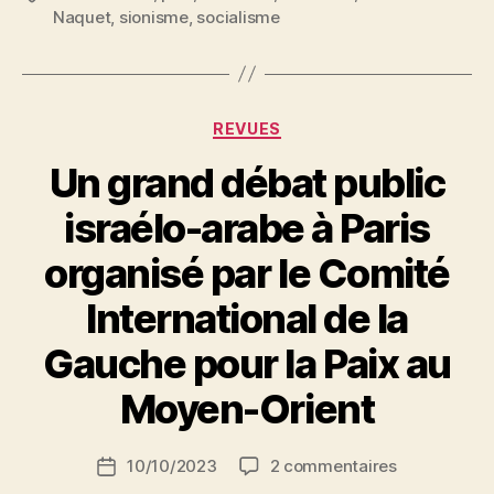
Réflexions
Naquet
,
sionisme
,
socialisme
en
marge
d’une
tragédie »
Catégories
REVUES
Un grand débat public
israélo-arabe à Paris
organisé par le Comité
International de la
P
Gauche pour la Paix au
a
r
Moyen-Orient
S
i
Auteur
sur
10/10/2023
2 commentaires
N
Date
de
Un
e
de