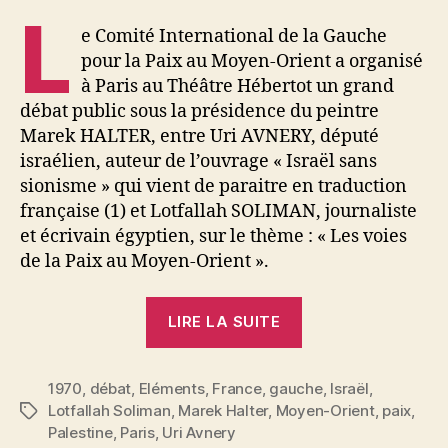
Orient
L
e Comité International de la Gauche
pour la Paix au Moyen-Orient a organisé
à Paris au Théâtre Hébertot un grand
débat public sous la présidence du peintre
Marek HALTER, entre Uri AVNERY, député
israélien, auteur de l’ouvrage « Israël sans
sionisme » qui vient de paraitre en traduction
française (1) et Lotfallah SOLIMAN, journaliste
et écrivain égyptien, sur le thème : « Les voies
de la Paix au Moyen-Orient ».
« Un
LIRE LA SUITE
grand
débat
1970
,
débat
,
Eléments
,
France
,
gauche
public
,
Israël
,
Lotfallah Soliman
,
Marek Halter
,
Moyen-Orient
,
paix
,
Étiquettes
israélo-
Palestine
,
Paris
,
Uri Avnery
arabe