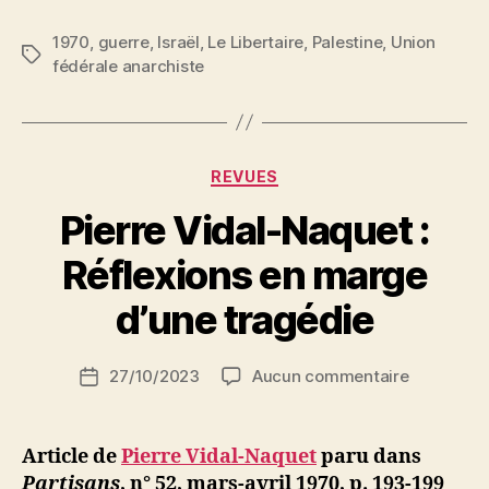
israélo-
1970
,
guerre
,
Israël
,
Le Libertaire
,
Palestine
arabe »
,
Union
Étiquettes
fédérale anarchiste
Catégories
REVUES
Pierre Vidal-Naquet :
P
Réflexions en marge
a
r
d’une tragédie
S
i
Auteur
sur
27/10/2023
Aucun commentaire
N
Date
de
Pierre
e
de
l’article
Vidal-
d
l’article
Naquet
ji
Article de
Pierre Vidal-Naquet
paru dans
:
b
Partisans
, n° 52, mars-avril 1970, p.
193-199