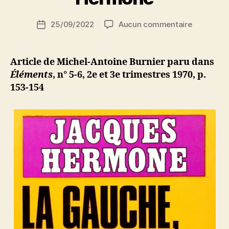
S
i
Auteur
sur
25/09/2022
Aucun commentaire
N
Date
de
Michel-
e
de
l’article
Antoine
d
l’article
Burnier
ji
Article de Michel-Antoine Burnier paru dans
:
b
Éléments
, n° 5-6, 2e et 3e trimestres 1970, p.
« La
153-154
gauche,
Israël
et
les
Juifs »
de
Jacques
Hermone