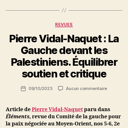
à
Paris
organisé
Catégories
REVUES
par
Pierre Vidal-Naquet : La
le
Comité
Gauche devant les
International
P
Palestiniens. Équilibrer
de
a
la
r
soutien et critique
Gauche
S
i
pour
Auteur
sur
09/10/2023
Aucun commentaire
N
Date
la
de
Pierre
e
de
l’article
Paix
Vidal-
d
l’article
au
Naquet
ji
Article de
Pierre Vidal-Naquet
paru dans
:
b
Moyen-
Éléments
, revue du Comité de la gauche pour
La
Orient »
la paix négociée au Moyen-Orient, nos 5-6, 2e
Gauche