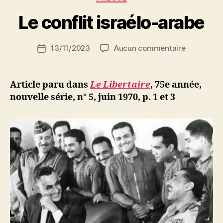
a
r
Le conflit israélo-arabe
S
i
Auteur
sur
13/11/2023
Aucun commentaire
N
Date
de
Le
e
de
l’article
conflit
d
l’article
israélo-
ji
Article paru dans
Le Libertaire
, 75e année,
arabe
b
nouvelle série, n° 5, juin 1970, p. 1 et 3