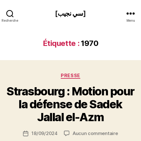
[سي نجيب]
Recherche
Menu
Étiquette :
1970
Catégories
PRESSE
Strasbourg : Motion pour
P
la défense de Sadek
a
r
Jallal el-Azm
S
i
Auteur
sur
18/09/2024
Aucun commentaire
N
Date
de
Strasbour
e
de