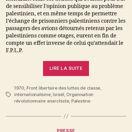
de sensibiliser l’opinion publique au problème
palestinien, et en même temps de permettre
l’échange de prisonniers palestiniens contre les
passagers des avions détournés retenus par les
palestiniens comme otages, eurent en fin de
compte un effet inverse de celui qu’attendait le
F.P.L.P.
« Palestine »
LIRE LA SUITE
1970
,
Front libertaire des luttes de classe
,
internationalisme
,
Israël
,
Organisation
Étiquettes
révolutionnaire anarchiste
,
Palestine
P
Catégories
PRESSE