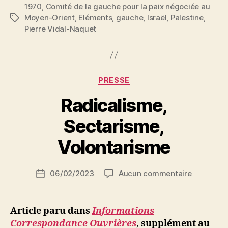
1970
,
Comité de la gauche pour la paix négociée au
:
Moyen-Orient
,
Eléments
,
gauche
,
Israël
,
Palestine
,
Étiquettes
La
Pierre Vidal-Naquet
Gauche
devant
les
Palestiniens.
Catégories
PRESSE
Équilibrer
Radicalisme,
soutien
et
P
Sectarisme,
a
critique »
r
Volontarisme
S
i
Auteur
sur
06/02/2023
Aucun commentaire
N
Date
de
Radicalis
e
de
l’article
Sectarism
d
l’article
Volontari
ji
Article paru dans
Informations
b
Correspondance Ouvrières
, supplément au