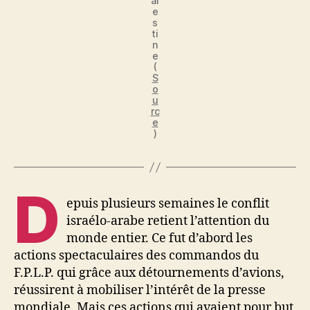
al
e
s
ti
n
e
(
S
o
u
rc
e
)
D
epuis plusieurs semaines le conflit
israélo-arabe retient l’attention du
monde entier. Ce fut d’abord les
actions spectaculaires des commandos du
F.P.L.P. qui grâce aux détournements d’avions,
réussirent à mobiliser l’intérêt de la presse
mondiale. Mais ces actions qui avaient pour but