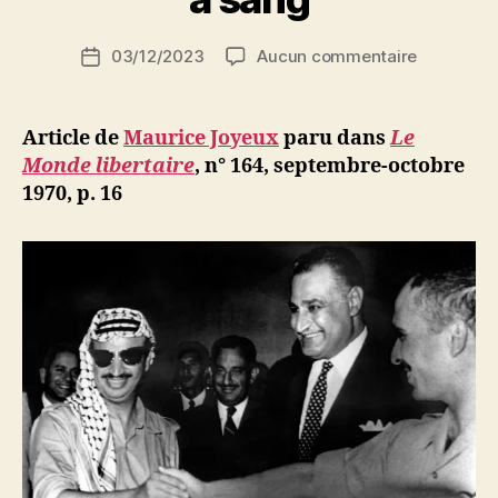
S
i
Auteur
sur
03/12/2023
Aucun commentaire
N
Date
de
Maurice
e
de
l’article
Joyeux
d
l’article
:
ji
Article de
Maurice Joyeux
paru dans
Le
Préface
b
Monde libertaire
, n° 164, septembre-octobre
à
1970, p. 16
l’apocalyp
Le
Moyen-
Orient
à
feu
et
à
sang