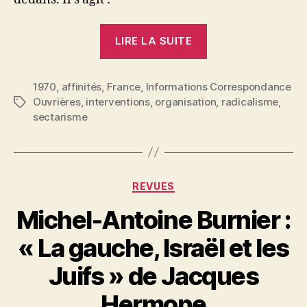
« Radicalisme,
LIRE LA SUITE
Sectarisme,
Volontarisme »
1970
,
affinités
,
France
,
Informations Correspondance
Ouvrières
,
interventions
,
organisation
,
radicalisme
,
Étiquettes
sectarisme
Catégories
REVUES
Michel-Antoine Burnier :
« La gauche, Israël et les
P
Juifs » de Jacques
a
r
Hermone