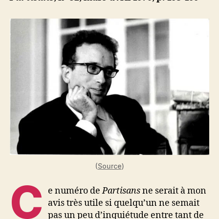
Réflexions
en
marge
d’une
tragédie
(
Source
)
C
e numéro de
Partisans
ne serait à mon
avis très utile si quelqu’un ne semait
pas un peu d’inquiétude entre tant de