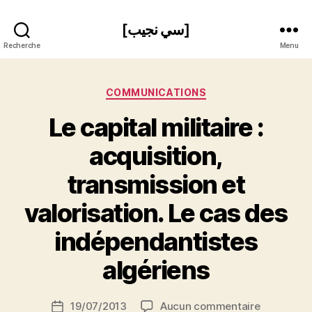
[سي نجيب]
Recherche
Menu
Catégories
COMMUNICATIONS
Le capital militaire :
acquisition,
P
transmission et
a
r
valorisation. Le cas des
N
e
indépendantistes
d
ji
algériens
b
S
Auteur
sur
19/07/2013
Aucun commentaire
i
Date