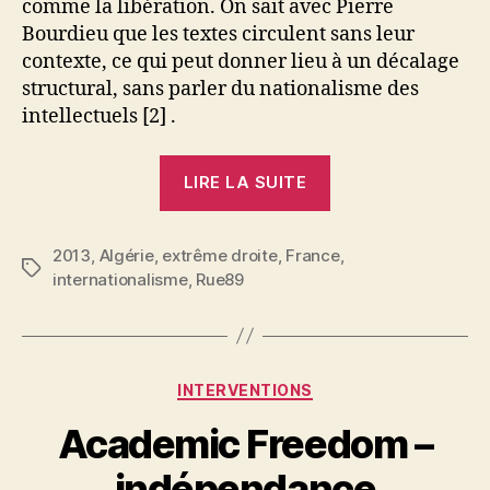
comme la libération. On sait avec Pierre
Bourdieu que les textes circulent sans leur
contexte, ce qui peut donner lieu à un décalage
structural, sans parler du nationalisme des
intellectuels [2] .
« Amère
LIRE LA SUITE
victoire
de
2013
,
Algérie
,
extrême droite
,
France
la
,
Étiquettes
internationalisme
,
Rue89
«
French
Theory
» »
P
Catégories
INTERVENTIONS
a
r
Academic Freedom –
N
e
indépendance