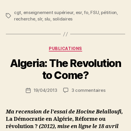
cgt
,
enseignement supérieur
,
esr
,
fo
,
FSU
,
pétition
,
Étiquettes
recherche
,
slr
,
slu
,
solidaires
P
a
r
Catégories
PUBLICATIONS
N
e
Algeria: The Revolution
d
ji
to Come?
b
S
Auteur
sur
19/04/2013
3 commentaires
i
Date
de
Algeria:
d
de
l’article
The
i
l’article
Revolution
M
Ma recension de l’essai de Hocine Belalloufi,
to
o
La Démocratie en Algérie, Réforme ou
Come?
u
révolution ?
(2012), mise en ligne le 18 avril
s