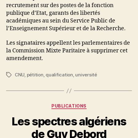
recrutement sur des postes de la fonction
publique d’Etat, garants des libertés
académiques au sein du Service Public de
l’Enseignement Supérieur et de la Recherche.
Les signataires appellent les parlementaires de
la Commission Mixte Paritaire à supprimer cet
amendement.
CNU
,
pétition
,
qualification
,
université
Étiquettes
P
a
r
Catégories
PUBLICATIONS
N
e
Les spectres algériens
d
ji
de Guy Debord
b