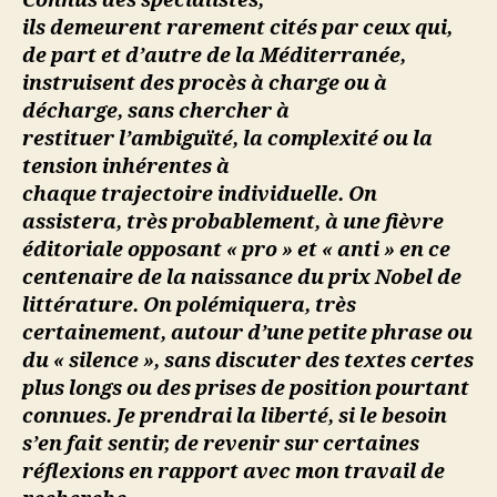
Connus des spécialistes,
(1955-
s
ils demeurent rarement cités par ceux qui,
1958)
s
de part et d’autre de la Méditerranée,
a
instruisent des procès à charge ou à
décharge, sans chercher à
restituer l’ambiguïté, la complexité ou la
tension inhérentes à
chaque trajectoire individuelle. On
assistera, très probablement, à une fièvre
éditoriale opposant « pro » et « anti » en ce
centenaire de la naissance du prix Nobel de
littérature. On polémiquera, très
certainement, autour d’une petite phrase ou
du « silence », sans discuter des textes certes
plus longs ou des prises de position pourtant
connues. Je prendrai la liberté, si le besoin
s’en fait sentir, de revenir sur certaines
réflexions en rapport avec mon travail de