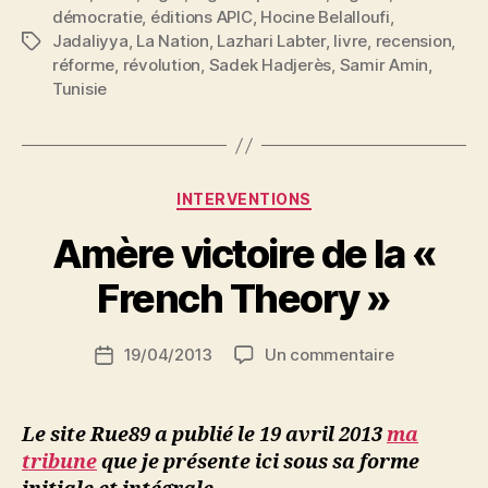
démocratie
,
éditions APIC
,
Hocine Belalloufi
,
Jadaliyya
,
La Nation
,
Lazhari Labter
,
livre
,
recension
,
Étiquettes
réforme
,
révolution
,
Sadek Hadjerès
,
Samir Amin
,
Tunisie
P
a
r
Catégories
INTERVENTIONS
N
e
Amère victoire de la «
d
ji
French Theory »
b
S
Auteur
sur
19/04/2013
Un commentaire
i
Date
de
Amère
d
de
l’article
victoire
i
l’article
de
M
Le site Rue89 a publié le 19 avril 2013
ma
la
o
tribune
que je présente ici sous sa forme
«
u