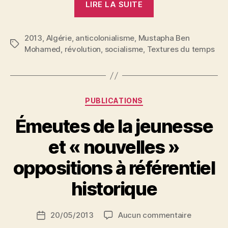
LIRE LA SUITE
memoriam
Mustapha
2013
,
Algérie
,
anticolonialisme
,
Mustapha Ben
Ben
Étiquettes
Mohamed
,
révolution
,
socialisme
,
Textures du temps
Mohamed
(1926-
2013) »
Catégories
PUBLICATIONS
P
Émeutes de la jeunesse
a
r
et « nouvelles »
N
e
oppositions à référentiel
d
ji
historique
b
S
Auteur
sur
20/05/2013
Aucun commentaire
i
Date
de
Émeutes
d
de