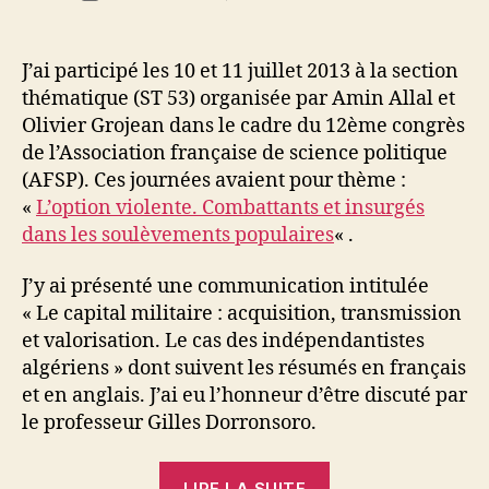
de
Le
d
de
l’article
capital
i
l’article
militaire
M
J’ai participé les 10 et 11 juillet 2013 à la section
:
o
thématique (ST 53) organisée par Amin Allal et
acquisition
u
Olivier Grojean dans le cadre du 12ème congrès
transmiss
s
de l’Association française de science politique
et
s
(AFSP). Ces journées avaient pour thème :
valorisatio
a
«
L’option violente. Combattants et insurgés
Le
cas
dans les soulèvements populaires
« .
des
indépenda
J’y ai présenté une communication intitulée
algériens
« Le capital militaire : acquisition, transmission
et valorisation. Le cas des indépendantistes
algériens » dont suivent les résumés en français
et en anglais. J’ai eu l’honneur d’être discuté par
le professeur Gilles Dorronsoro.
« Le
LIRE LA SUITE