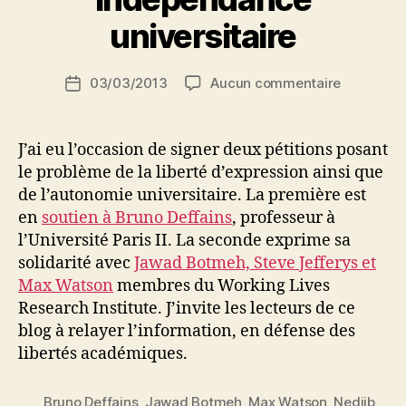
d
ji
universitaire
b
S
Auteur
sur
03/03/2013
Aucun commentaire
i
Date
de
Academic
d
de
l’article
Freedom
i
l’article
–
M
J’ai eu l’occasion de signer deux pétitions posant
indépend
o
le problème de la liberté d’expression ainsi que
universita
u
de l’autonomie universitaire. La première est
s
en
soutien à Bruno Deffains
, professeur à
s
l’Université Paris II. La seconde exprime sa
a
solidarité avec
Jawad Botmeh, Steve Jefferys et
Max Watson
membres du Working Lives
Research Institute. J’invite les lecteurs de ce
blog à relayer l’information, en défense des
libertés académiques.
Bruno Deffains
,
Jawad Botmeh
,
Max Watson
,
Nedjib