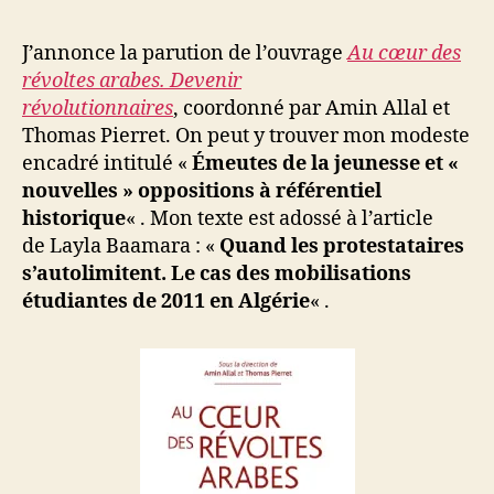
l’article
de
i
l’article
la
M
J’annonce la parution de l’ouvrage
Au cœur des
jeunesse
o
révoltes arabes. Devenir
et
u
révolutionnaires
, coordonné par Amin Allal et
«
s
Thomas Pierret. On peut y trouver mon modeste
nouvelles
s
encadré intitulé «
Émeutes de la jeunesse et «
»
a
nouvelles » oppositions à référentiel
oppositio
à
historique
« . Mon texte est adossé à l’article
référentie
de Layla Baamara : «
Quand les protestataires
historique
s’autolimitent. Le cas des mobilisations
étudiantes de 2011 en Algérie
« .