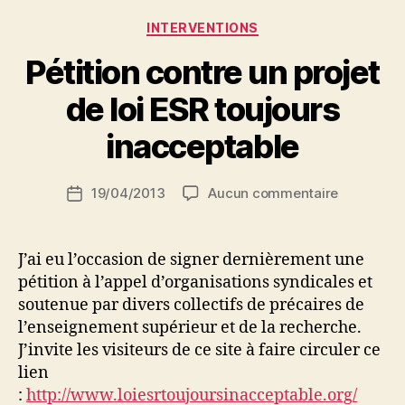
à
P
Catégories
référentiel
INTERVENTIONS
a
historique »
r
Pétition contre un projet
N
e
de loi ESR toujours
d
ji
inacceptable
b
S
Auteur
sur
19/04/2013
Aucun commentaire
i
Date
de
Pétition
d
de
l’article
contre
i
l’article
un
M
J’ai eu l’occasion de signer dernièrement une
projet
o
pétition à l’appel d’organisations syndicales et
de
u
soutenue par divers collectifs de précaires de
loi
s
l’enseignement supérieur et de la recherche.
ESR
s
J’invite les visiteurs de ce site à faire circuler ce
toujours
a
lien
inaccepta
:
http://www.loiesrtoujoursinacceptable.org/