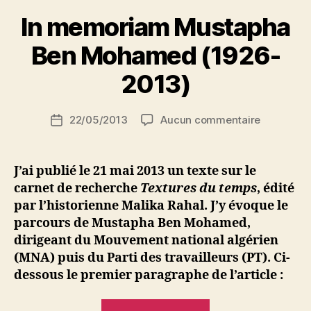
r
In memoriam Mustapha
N
e
Ben Mohamed (1926-
d
ji
2013)
b
S
Auteur
sur
22/05/2013
Aucun commentaire
i
Date
de
In
d
de
l’article
memoria
i
l’article
Mustapha
M
J’ai publié le 21 mai 2013 un texte sur le
Ben
o
carnet de recherche
Textures du temps
, édité
Mohamed
u
par l’historienne Malika Rahal. J’y évoque le
(1926-
s
parcours de Mustapha Ben Mohamed,
2013)
s
dirigeant du Mouvement national algérien
a
(MNA) puis du Parti des travailleurs (PT). Ci-
dessous le premier paragraphe de l’article :
« In