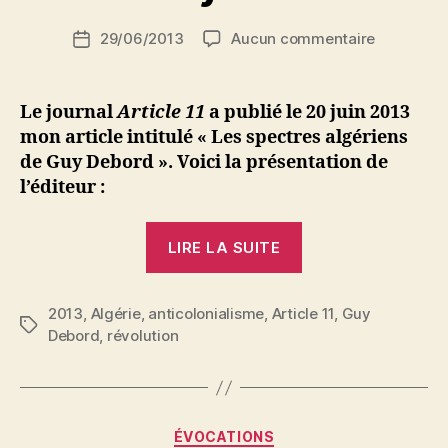
S
Auteur
sur
29/06/2013
Aucun commentaire
i
Date
de
Les
d
de
l’article
spectres
i
l’article
algériens
M
Le journal
Article 11
a publié le 20 juin 2013
de
o
mon article intitulé « Les spectres algériens
Guy
u
de Guy Debord ».
Voici la présentation de
Debord
s
l’éditeur :
s
a
« Les
LIRE LA SUITE
spectres
algériens
2013
,
Algérie
,
anticolonialisme
,
Article 11
de
,
Guy
Étiquettes
Debord
,
révolution
Guy
Debord »
P
Catégories
ÉVOCATIONS
a