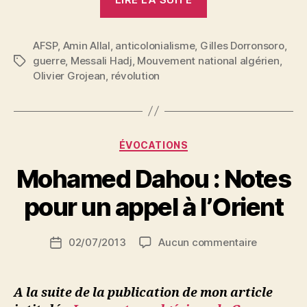
capital
militaire
AFSP
,
Amin Allal
,
anticolonialisme
,
Gilles Dorronsoro
:
,
guerre
,
Messali Hadj
,
Mouvement national algérien
,
Étiquettes
acquisition,
Olivier Grojean
,
révolution
transmission
et
P
valorisation.
a
r
Le
Catégories
ÉVOCATIONS
N
cas
e
Mohamed Dahou : Notes
des
d
indépendantiste
ji
pour un appel à l’Orient
algériens »
b
S
Auteur
sur
02/07/2013
Aucun commentaire
i
Date
de
Mohamed
d
de
l’article
Dahou
i
l’article
:
M
A la suite de la publication de mon article
Notes
o