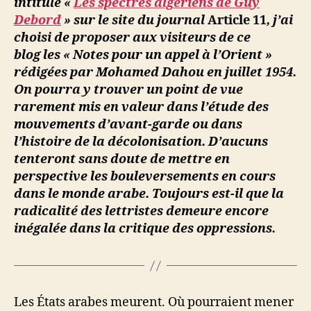
intitulé «
Les spectres algériens de Guy
pour
u
Debord
» sur le site du journal
Article 11
, j’ai
un
s
choisi de proposer aux visiteurs de ce
appel
s
blog les « Notes pour un appel à l’Orient »
à
a
rédigées par Mohamed Dahou en juillet 1954.
l’Orient
On pourra y trouver un point de vue
rarement mis en valeur dans l’étude des
mouvements d’avant-garde ou dans
l’histoire de la décolonisation. D’aucuns
tenteront sans doute de mettre en
perspective les bouleversements en cours
dans le monde arabe. Toujours est-il que la
radicalité des lettristes demeure encore
inégalée dans la critique des oppressions.
Les États arabes meurent. Où pourraient mener