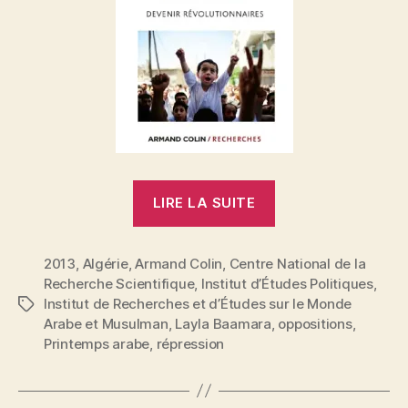
« Émeutes
LIRE LA SUITE
de
la
2013
,
Algérie
,
Armand Colin
,
Centre National de la
jeunesse
Recherche Scientifique
,
Institut d’Études Politiques
,
et
Institut de Recherches et d’Études sur le Monde
Étiquettes
«
Arabe et Musulman
,
Layla Baamara
,
oppositions
,
nouvelles
Printemps arabe
,
répression
»
oppositions