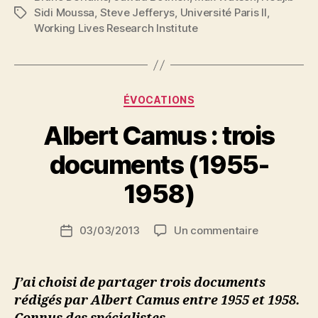
Sidi Moussa
,
Steve Jefferys
,
Université Paris II
,
Étiquettes
Working Lives Research Institute
P
Catégories
ÉVOCATIONS
a
r
Albert Camus : trois
N
e
documents (1955-
d
ji
1958)
b
S
Auteur
sur
03/03/2013
Un commentaire
i
Date
de
Albert
d
de
l’article
Camus
i
l’article
:
M
J’ai choisi de partager trois documents
trois
o
rédigés par Albert Camus entre 1955 et 1958.
documents
u