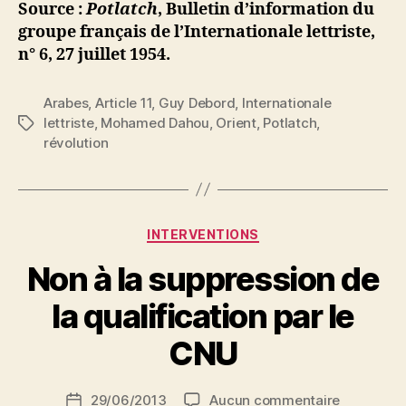
Source :
Potlatch
, Bulletin d’information du
groupe français de l’Internationale lettriste,
n° 6, 27 juillet 1954.
Arabes
,
Article 11
,
Guy Debord
,
Internationale
lettriste
,
Mohamed Dahou
,
Orient
,
Potlatch
,
Étiquettes
révolution
P
Catégories
INTERVENTIONS
a
r
Non à la suppression de
N
e
la qualification par le
d
ji
CNU
b
S
Auteur
sur
29/06/2013
Aucun commentaire
i
Date