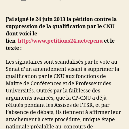
de
Non
d
de
l’article
à
i
l’article
la
M
J’ai signé le 24 juin 2013 la pétition contre la
suppressi
o
suppression de la qualification par le CNU
de
u
dont voici le
la
s
lien
http://www.petitions24.net/cpcnu
et le
qualificat
s
texte :
par
a
le
CNU
Les signataires sont scandalisés par le vote au
Sénat d’un amendement visant à supprimer la
qualification par le CNU aux fonctions de
Maître de Conférences et de Professeur des
Universités. Outrés par la faiblesse des
arguments avancés, que la CP-CNU a déjà
réfutés pendant les Assises de l’ESR, et par
l’absence de débats, ils tiennent à affirmer leur
attachement à cette procédure, unique étape
nationale préalable au concours de